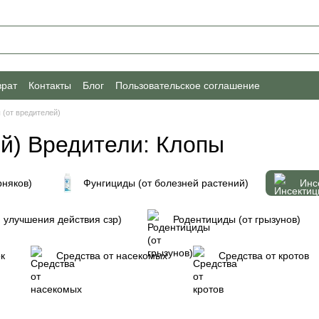
врат
Контакты
Блог
Пользовательское соглашение
 (от вредителей)
й) Вредители: Клопы
рняков)
Фунгициды (от болезней растений)
Инс
 улучшения действия сзр)
Родентициды (от грызунов)
к
Средства от насекомых
Средства от кротов