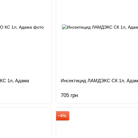
КС 1л, Адама
Инсектицид ЛАМДЭКС СК 1л, Адам
705 грн
−4%