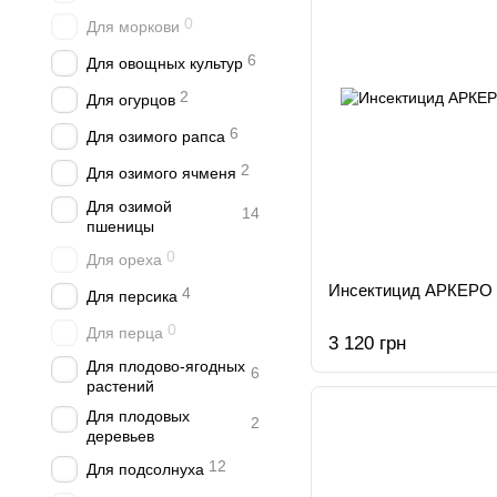
0
Для моркови
6
Для овощных культур
2
Для огурцов
6
Для озимого рапса
2
Для озимого ячменя
Для озимой
14
пшеницы
0
Для ореха
Инсектицид АРКЕРО 
4
Для персика
0
Для перца
3 120 грн
Для плодово-ягодных
6
растений
Для плодовых
2
деревьев
12
Для подсолнуха