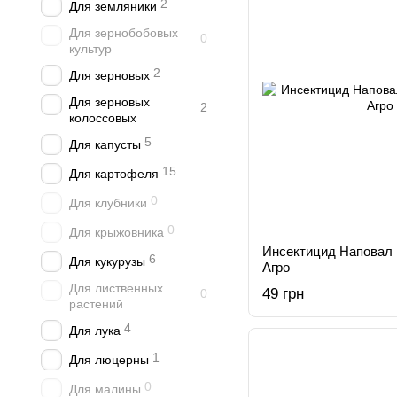
2
Для земляники
Для зернобобовых
0
культур
2
Для зерновых
Для зерновых
2
колоссовых
5
Для капусты
15
Для картофеля
0
Для клубники
0
Для крыжовника
Инсектицид Наповал 
6
Для кукурузы
Агро
Для лиственных
49 грн
0
растений
4
Для лука
1
Для люцерны
0
Для малины