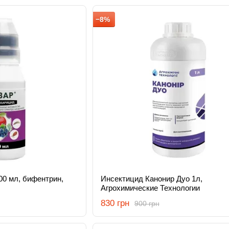
−8%
00 мл, бифентрин,
Инсектицид Канонир Дуо 1л,
Агрохимические Технологии
830 грн
900 грн