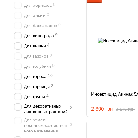
0
Для абрикоса
0
Для алычи
0
Для баклажанов
9
Для винограда
4
Для вишни
0
Для газонов
0
Для голубики
10
Для гороха
2
Для горчицы
Инсектицид Акинак 5
4
Для груши
Для декоративных
2
2 300 грн
3 146 грн
лиственных растений
Для земель
0
несельскохозяйствен
ного назначения