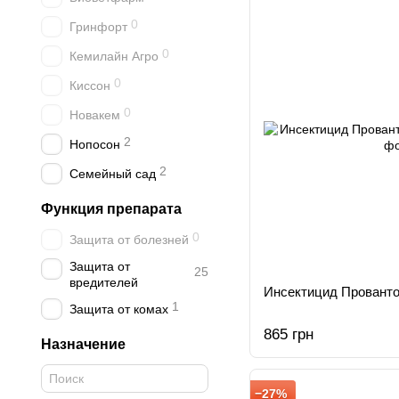
0
Гринфорт
0
Кемилайн Агро
0
Киссон
0
Новакем
2
Нопосон
2
Семейный сад
Функция препарата
0
Защита от болезней
Защита от
25
вредителей
Инсектицид Прованто
1
Защита от комах
865 грн
Назначение
−27%