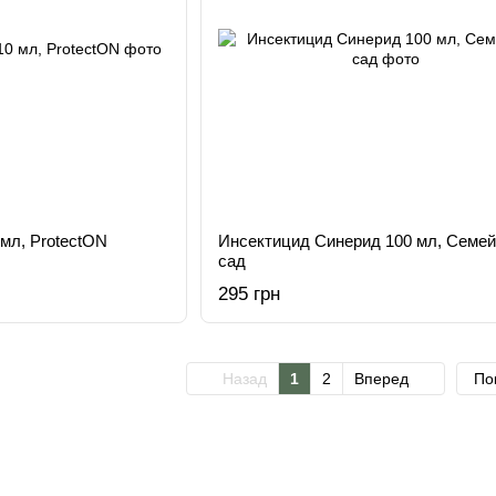
мл, ProtectON
Инсектицид Синерид 100 мл, Семе
сад
295 грн
Назад
1
2
Вперед
По