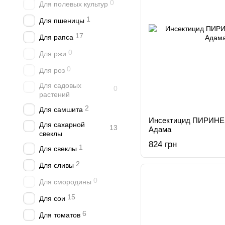
0
Для полевых культур
1
Для пшеницы
17
Для рапса
0
Для ржи
0
Для роз
Для садовых
0
растений
2
Для самшита
Инсектицид ПИРИНЕ
Для сахарной
13
Адама
свеклы
824 грн
1
Для свеклы
2
Для сливы
0
Для смородины
15
Для сои
6
Для томатов