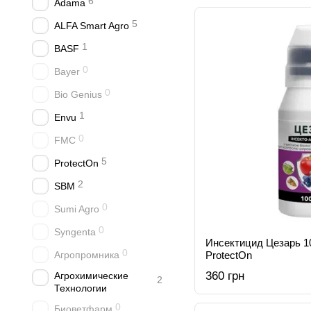
6
Adama
5
ALFA Smart Agro
1
BASF
0
Bayer
0
Bio Genius
1
Envu
0
FMC
5
ProtectOn
2
SBM
0
Sumi Agro
0
Syngenta
Инсектицид Цезарь 1
0
Агропромника
ProtectOn
360 грн
Агрохимические
2
Технологии
0
Биоветфарм