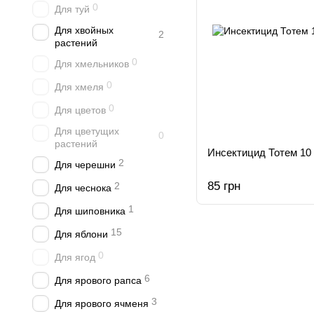
0
Для туй
Для хвойных
2
растений
0
Для хмельников
0
Для хмеля
0
Для цветов
Для цветущих
0
растений
Инсектицид Тотем 10 
2
Для черешни
85 грн
2
Для чеснока
1
Для шиповника
15
Для яблони
0
Для ягод
6
Для ярового рапса
3
Для ярового ячменя