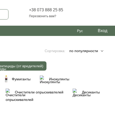
+38 073 888 25 85
Перезвонить вам?
Вход
Рус
Сортировка:
по популярности
ектициды (от вредителей)
Фумиганты
Инокулянты
Очистители опрыскивателей
Десиканты