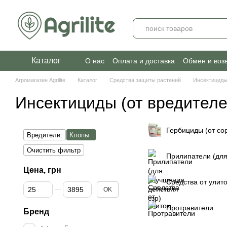
Перейти к основному контенту
Каталог
О нас
Оплата и доставка
Обмен и воз
Агромагазин Agrilite
Каталог
Средства защиты растений
Инсектициды
Инсектициды (от вредителе
Гербициды (от со
Вредители:
Клопы
Очистить фильтр
Прилипатели (для
Цена, грн
Средства от улито
От Цена, грн
До Цена, грн
OK
Протравители
Бренд