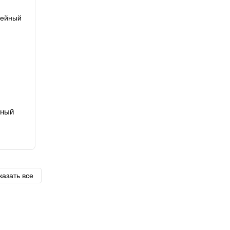
йный
казать все