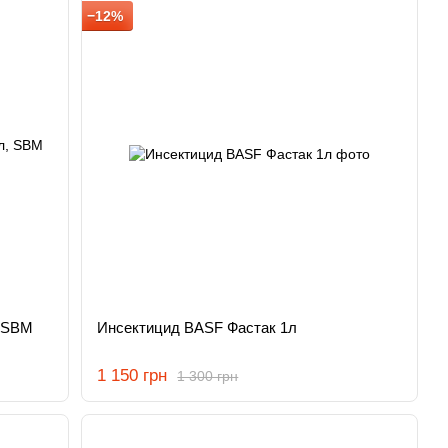
−12%
, SBM
Инсектицид BASF Фастак 1л
1 150 грн
1 300 грн