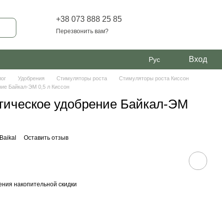
+38 073 888 25 85
Перезвонить вам?
Вход
Рус
лог
Удобрения
Стимуляторы роста
Стимуляторы роста Киссон
ие Байкал-ЭМ 0,5 л Киссон
гическое удобрение Байкал-ЭМ
Baikal
Оставить отзыв
ния накопительной скидки