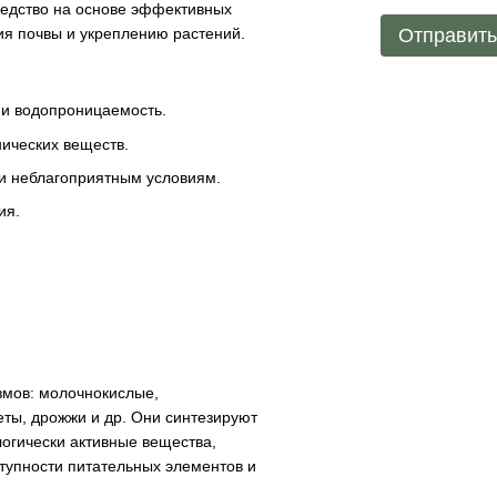
редство на основе эффективных
Отправит
ия почвы и укреплению растений.
 и водопроницаемость.
ических веществ.
 и неблагоприятным условиям.
ия.
змов: молочнокислые,
ты, дрожжи и др. Они синтезируют
огически активные вещества,
упности питательных элементов и