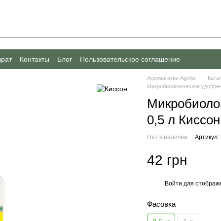
врат
Контакты
Блог
Пользовательское соглашение
Агромагазин Agrilite
Ката
Микробиологическое удобрен
Микробиоло
0,5 л Киссон
Нет в наличии
Артикул: 
42 грн
Войти
для отображе
%
Фасовка