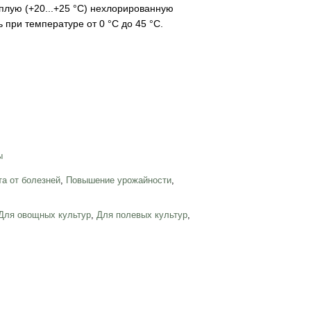
ёплую (+20...+25 °С) нехлорированную
 при температуре от 0 °С до 45 °С.
ы
а от болезней
,
Повышение урожайности
,
Для овощных культур
,
Для полевых культур
,