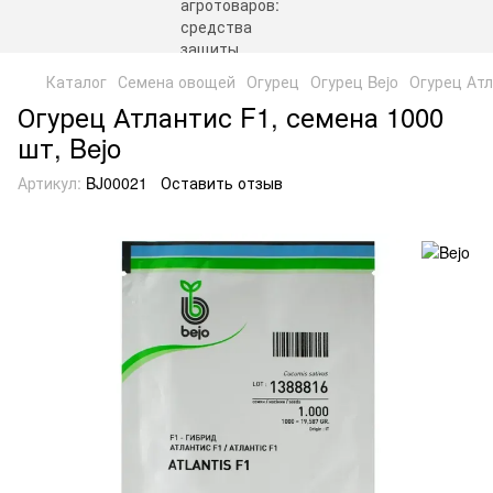
Каталог
Семена овощей
Огурец
Огурец Bejo
Огурец Атл
Огурец Атлантис F1, семена 1000
шт, Bejo
Артикул:
BJ00021
Оставить отзыв