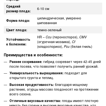
Средний
6-10 см
размер плода:
цилиндрическая, умеренно
Форма плода:
шипованная
Цвет плода:
темно-зеленый
HR –
Ccu
(пероноспороз),
CMV
Устойчивость
(огуречная мозаика),
Cf
к болезням:
(кладоспориоз),
Pcu
(белая гниль)
Преимущества и особенности:
Раннее созревание:
гибрид созревает через 42-45 дней
после посева, что позволяет получить ранний урожай.
Универсальность выращивания:
подходит для
открытого грунта и теплиц.
Высокая продуктивность:
благодаря мощному
растению, огурцы массово плодоносят на протяжении
всего сезона.
Отличные вкусовые качества:
плоды имеют плотную
мякоть без горечи и высокие вкусовые качества, что