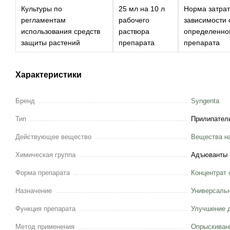
Культуры по
25 мл на 10 л
Норма затрат
регламентам
рабочего
зависимости 
использования средств
раствора
определенно
защиты растений
препарата
препарата
Характеристики
Бренд
Syngenta
Тип
Прилипател
Действующее вещество
Вещества на
Химическая группа
Адъюванты
Форма препарата
Концентрат 
Назначение
Универсаль
Функция препарата
Улучшение д
Метод применения
Опрыскиван