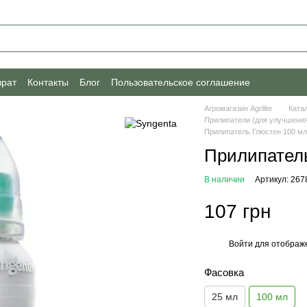
врат
Контакты
Блог
Пользовательское соглашение
Агромагазин Agrilite
Ката
Прилипатели (для улучшения
Прилипатель Глюстен 100 мл
Прилипатель
В наличии
Артикул: 267
107 грн
Войти
для отображе
%
Фасовка
25 мл
100 мл