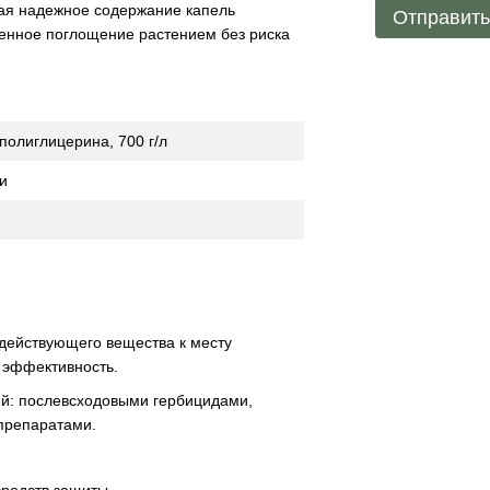
ивая надежное содержание капель
Отправит
шенное поглощение растением без риска
полиглицерина, 700 г/л
и
 действующего вещества к месту
 эффективность.
ий: послевсходовыми гербицидами,
препаратами.