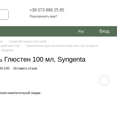
+38 073 888 25 85
Перезвонить вам?
Вход
Рус
лог
Средства защиты растений
 действия сзр)
Прилипатели (для улучшения действия сзр) Syngenta
, Syngenta
 Глюстен 100 мл, Syngenta
80-100
Оставить отзыв
ния накопительной скидки