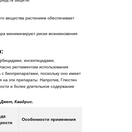
редств защиты.
го вещества растением обеспечивает
ора минимизируют риски возникновения
:
ербицидами, инсектицидами,
гласно регламентам использования
ь с биопрепаратами, поскольку оно имеет
я на эти препараты. Напротив, Глюстен
ности и более длительное содержание
 Джет, Квадрис.
ода
Особенности применения
дкости