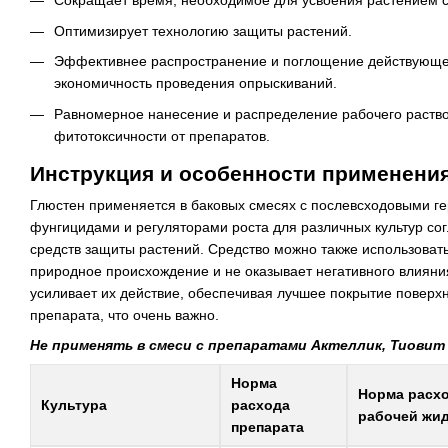
Сокращает время, необходимое для усвоения растением с
Оптимизирует технологию защиты растений.
Эффективнее распространение и поглощение действующе
экономичность проведения опрыскиваний.
Равномерное нанесение и распределение рабочего раств
фитотоксичности от препаратов.
Инструкция и особенности применения
Глюстен применяется в баковых смесях с послевсходовыми г
фунгицидами и регуляторами роста для различных культур со
средств защиты растений. Средство можно также использоват
природное происхождение и не оказывает негативного влияни
усиливает их действие, обеспечивая лучшее покрытие поверх
препарата, что очень важно.
Не применять в смеси с препаратами Актеллик, Тиовит
Норма
Норма расх
Культура
расхода
рабочей жи
препарата