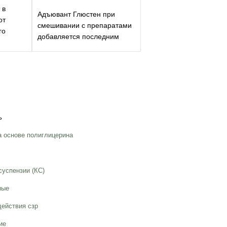
 в
Адъювант Глюстен при
от
смешивании с препаратами
го
добавляется последним
ь
 основе полиглицерина
суспензии (КС)
ные
ействия сзр
ие