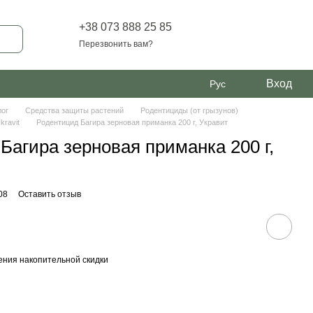
+38 073 888 25 85
Перезвонить вам?
Вход
Рус
лог
Средства защиты растений
Родентициды (от грызунов)
kravit
Родентицид Багира зерновая приманка 200 г, Укравит
Багира зерновая приманка 200 г,
08
Оставить отзыв
ния накопительной скидки