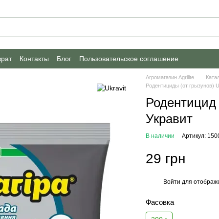
врат
Контакты
Блог
Пользовательское соглашение
Агромагазин Agrilite
Ката
Родентициды (от грызунов) U
Родентицид 
Укравит
В наличии
Артикул: 150
29 грн
Войти
для отображе
%
Фасовка