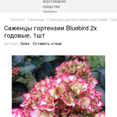
Каталог
Саженцы
Саженцы декоративных растений
Гор
Саженцы гортензии Bluebird 2х
годовые, 1шт
Артикул:
Salsa
Оставить отзыв