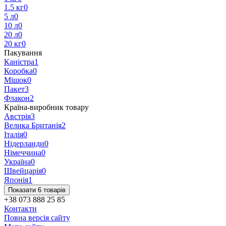
1.5 кг
0
5 л
0
10 л
0
20 л
0
20 кг
0
Пакування
Каністра
1
Коробка
0
Мішок
0
Пакет
3
Флакон
2
Країна-виробник товару
Австрія
3
Велика Британія
2
Італія
0
Нідерланди
0
Німеччина
0
Україна
0
Швейцарія
0
Японія
1
Показати 6 товарів
+38 073 888 25 85
Контакти
Повна версія сайту