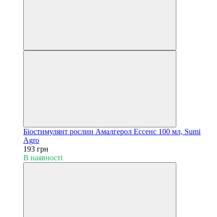
Біостимулянт рослин Амалгерол Ессенс 100 мл, Sumi
Agro
193 грн
В наявності