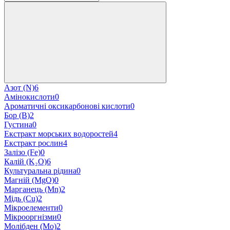
Азот (N)
6
Амінокислоти
0
Ароматичні оксикарбонові кислоти
0
Бор (B)
2
Густина
0
Екстракт морських водоростей
4
Екстракт рослин
4
Залізо (Fe)
0
Калій (K₂O)
6
Культуральна рідина
0
Магній (MgO)
0
Марганець (Mn)
2
Мідь (Cu)
2
Мікроелементи
0
Мікрооргнізми
0
Молібден (Mo)
2