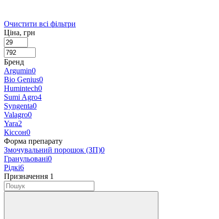
Очистити всі фільтри
Ціна, грн
Бренд
Argumin
0
Bio Genius
0
Humintech
0
Sumi Agro
4
Syngenta
0
Valagro
0
Yara
2
Кіссон
0
Форма препарату
Змочувальний порошок (ЗП)
0
Гранульовані
0
Рідкі
6
Призначення
‍
1