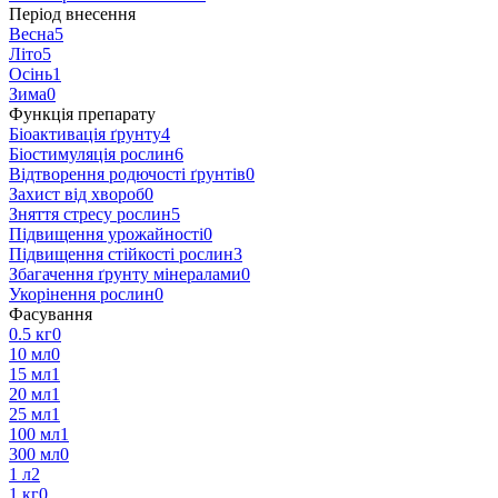
Період внесення
Весна
5
Літо
5
Осінь
1
Зима
0
Функція препарату
Біоактивація ґрунту
4
Біостимуляція рослин
6
Відтворення родючості ґрунтів
0
Захист від хвороб
0
Зняття стресу рослин
5
Підвищення урожайності
0
Підвищення стійкості рослин
3
Збагачення ґрунту мінералами
0
Укорінення рослин
0
Фасування
0.5 кг
0
10 мл
0
15 мл
1
20 мл
1
25 мл
1
100 мл
1
300 мл
0
1 л
2
1 кг
0