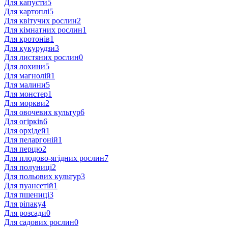
Для капусти
5
Для картоплі
5
Для квітучих рослин
2
Для кімнатних рослин
1
Для кротонів
1
Для кукурудзи
3
Для листяних рослин
0
Для лохини
5
Для магнолій
1
Для малини
5
Для монстер
1
Для моркви
2
Для овочевих культур
6
Для огірків
6
Для орхідей
1
Для пеларгоній
1
Для перцю
2
Для плодово-ягідних рослин
7
Для полуниці
2
Для польових культур
3
Для пуансетій
1
Для пшениці
3
Для ріпаку
4
Для розсади
0
Для садових рослин
0