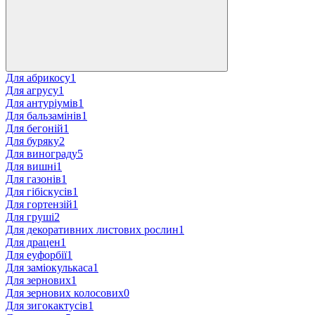
Для абрикосу
1
Для агрусу
1
Для антуріумів
1
Для бальзамінів
1
Для бегоній
1
Для буряку
2
Для винограду
5
Для вишні
1
Для газонів
1
Для гібіскусів
1
Для гортензій
1
Для груші
2
Для декоративних листових рослин
1
Для драцен
1
Для еуфорбії
1
Для заміокулькаса
1
Для зернових
1
Для зернових колосових
0
Для зигокактусів
1