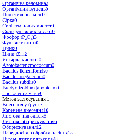
Органічна речовина
2
Органічний вуглець
0
Поліетиленгліколь
0
Сірка
0
Солі гумінових кислот
0
Солі фульвових кислот
0
Фосфор (Р₂О₅)
3
Фульвокислоти
0
Цинк
0
Цинк (Zn)
2
Янтарна кислота
0
Azotobacter croococcum
0
Bacillus licheniformis
0
Bacillus megaterium
0
Bacillus subtilis
0
Bradyrhizobium japonicum
0
Trichoderma viride
0
Метод застосування
‍
1
Внесення у ґрунт
3
Кореневе внесення
10
Листова підгодівля
5
Листове обприскування
6
Обприскування
12
Передпосівна обробка насіння
18
Позакореневе внесення
28