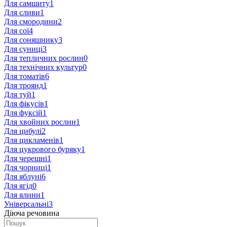
Для самшиту
1
Для сливи
1
Для смородини
2
Для сої
4
Для соняшнику
3
Для суниці
3
Для тепличних рослин
0
Для технічних культур
0
Для томатів
6
Для троянд
1
Для туй
1
Для фікусів
1
Для фуксій
1
Для хвойних рослин
1
Для цибулі
2
Для цикламенів
1
Для цукрового буряку
1
Для черешні
1
Для чорниці
1
Для яблуні
6
Для ягід
0
Для ялини
1
Універсальні
3
Діюча речовина