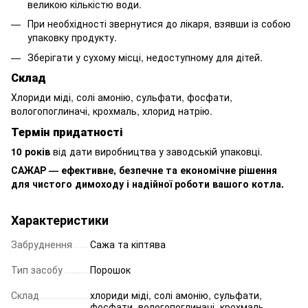
великою кількістю води.
При необхідності звернутися до лікаря, взявши із собою
упаковку продукту.
Зберігати у сухому місці, недоступному для дітей.
Склад
Хлориди міді, солі амонію, сульфати, фосфати,
вологопоглиначі, крохмаль, хлорид натрію.
Термін придатності
10 років
від дати виробництва у заводській упаковці.
САЖАР — ефективне, безпечне та економічне рішення
для чистого димоходу і надійної роботи вашого котла.
Характеристики
Забруднення
Сажа та кіптява
Тип засобу
Порошок
Склад
хлориди міді, солі амонію, сульфати,
фосфати, вологопоглиначі, крохмаль,