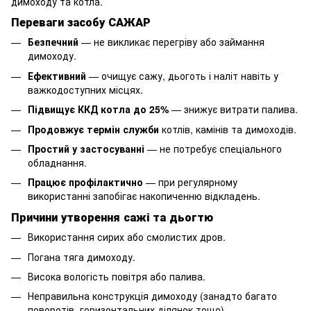
димоходу та котла.
Переваги засобу САЖАР
Безпечний
— не викликає перегріву або займання
димоходу.
Ефективний
— очищує сажу, дьоготь і наліт навіть у
важкодоступних місцях.
Підвищує ККД котла до 25%
— знижує витрати палива.
Продовжує термін служби
котлів, камінів та димоходів.
Простий у застосуванні
— не потребує спеціального
обладнання.
Працює профілактично
— при регулярному
використанні запобігає накопиченню відкладень.
Причини утворення сажі та дьогтю
Використання сирих або смолистих дров.
Погана тяга димоходу.
Висока вологість повітря або палива.
Неправильна конструкція димоходу (занадто багато
поворотів, горизонтальних ділянок тощо).