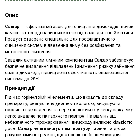
Опис
Сажар
— ефективний засіб для очищення димоходів, печей,
камінів та твердопаливних котлів від сажі, дьогтю й кіптяви.
Продукт створено спеціально для профілактичного
очищення систем відведення диму без розбирання та
механічного чищення.
Завдяки активним хімічним компонентам Сажар забезпечує
безпечне видалення відкладень і зниження ризику займання
сажі в димоході, підвищуючи ефективність опалювальної
системи до 25%.
Принцип дії
Під час горіння хімічні елементи, що входять до складу
препарату, реагують із дьогтем і вологою, висушуючи
смолисті відкладення та перетворюючи їх у легку сажу, яку
легко видаляє потік гарячого повітря. На відміну від
небезпечного “прожарювання” димоходу великою кількістю
дров,
Сажар не підвищує температуру горіння
, а діє за
рахунок хімічної реакції, що є повністю безпечним для