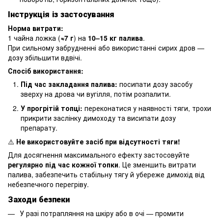
Інструкція із застосування
Норма витрати:
1 чайна ложка (
≈7 г
) на
10–15 кг палива
.
При сильному забрудненні або використанні сирих дров —
дозу збільшити вдвічі.
Спосіб використання:
Під час закладання палива:
посипати дозу засобу
зверху на дрова чи вугілля, потім розпалити.
У прогрітій топці:
переконатися у наявності тяги, трохи
прикрити заслінку димоходу та висипати дозу
препарату.
⚠️
Не використовуйте засіб при відсутності тяги!
Для досягнення максимального ефекту застосовуйте
регулярно під час кожної топки
. Це зменшить витрати
палива, забезпечить стабільну тягу й убереже димохід від
небезпечного перегріву.
Заходи безпеки
У разі потрапляння на шкіру або в очі — промити