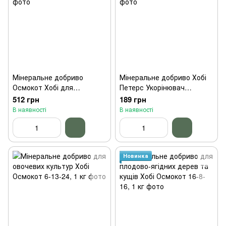
Мінеральне добриво
Мінеральне добриво Хобі
Осмокот Хобі для
Петерс Укорінювач
відкритого грунту 1 кг
10:52:10+2MgO+Te, 200 г
512 грн
189 грн
В наявності
В наявності
Новинка