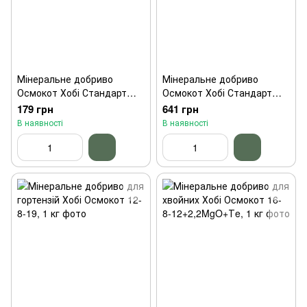
Мінеральне добриво
Мінеральне добриво
Осмокот Хобі Стандарт
Осмокот Хобі Стандарт
для листяних і хвойних
для листяних і хвойних
179 грн
641 грн
рослин 200 г
рослин 1 кг
В наявності
В наявності