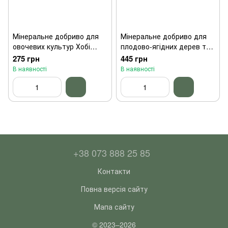
Мінеральне добриво для
Мінеральне добриво для
овочевих культур Хобі
плодово-ягідних дерев та
Осмокот 6-13-24, 1 кг
кущів Хобі Осмокот 16-8-
275 грн
445 грн
16, 1 кг
В наявності
В наявності
+38 073 888 25 85
Контакти
Повна версія сайту
Мапа сайту
© 2023–2026