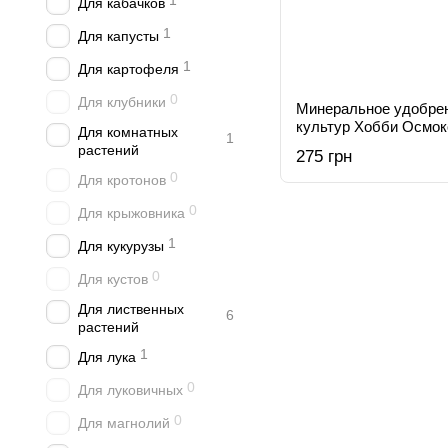
1
Для кабачков
1
Для капусты
1
Для картофеля
0
Для клубники
Минеральное удобре
культур Хобби Осмокот
Для комнатных
1
растений
275 грн
0
Для кротонов
0
Для крыжовника
1
Для кукурузы
0
Для кустов
Для лиственных
6
растений
1
Для лука
0
Для луковичных
0
Для магнолий