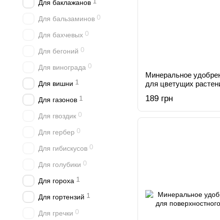
1
Для баклажанов
0
Для бальзаминов
0
Для бахчевых
0
Для бегоний
0
Для винограда
Минеральное удобре
1
Для вишни
для цветущих растени
189 грн
1
Для газонов
0
Для гвоздик
0
Для гербер
0
Для гибискусов
0
Для голубики
1
Для гороха
1
Для гортензий
0
Для гречки