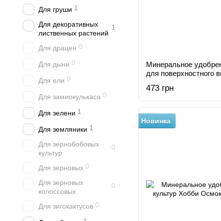
1
Для груши
Для декоративных
1
лиственных растений
0
Для драцен
0
Для дыни
Минеральное удобре
для поверхностного в
0
Для ели
473 грн
0
Для замиокулькаса
1
Для зелени
Новинка
1
Для земляники
Для зернобобовых
0
культур
0
Для зерновых
Для зерновых
0
колоссовых
0
Для зигокактусов