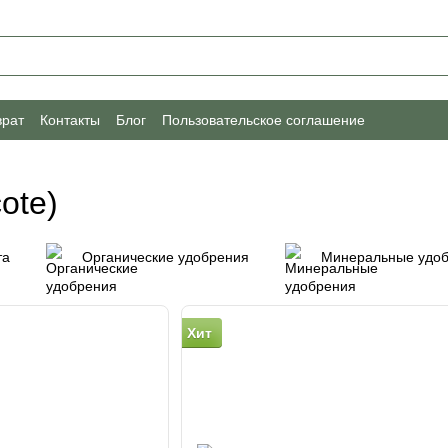
врат
Контакты
Блог
Пользовательское соглашение
ote)
та
Органические удобрения
Минеральные удо
Хит