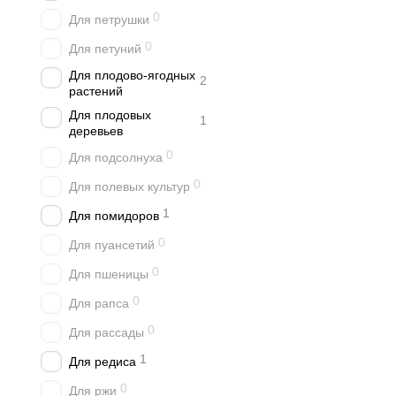
0
Для петрушки
0
Для петуний
Для плодово-ягодных
2
растений
Для плодовых
1
деревьев
0
Для подсолнуха
0
Для полевых культур
1
Для помидоров
0
Для пуансетий
0
Для пшеницы
0
Для рапса
0
Для рассады
1
Для редиса
0
Для ржи