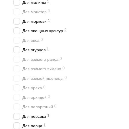
1
Для малины
0
Для монстер
1
Для моркови
2
Для овощных культур
0
Для овса
1
Для огурцов
0
Для озимого рапса
0
Для озимого ячменя
0
Для озимой пшеницы
0
Для ореха
0
Для орхидей
0
Для пеларгоний
1
Для персика
1
Для перца