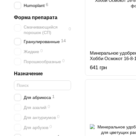
6
Humoplant
Форма препарата
Смачивающийся
0
порошок (СП)
14
Гранулированные
0
Жидкие
Минеральное удобре
Хобби Осмокот 16-8-
0
Порошкообразные
641 грн
Назначение
1
Для абрикоса
0
Для азалий
0
Для антуриумов
0
Для арбузов