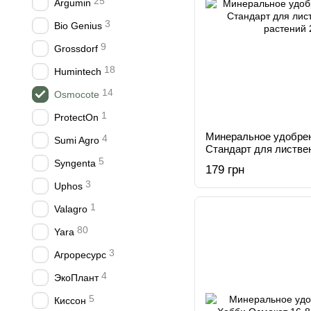
25
Argumin
3
Bio Genius
9
Grossdorf
18
Humintech
14
Osmocote
1
ProtectOn
Минеральное удобре
4
Sumi Agro
Стандарт для листве
5
растений 200 г
Syngenta
179 грн
3
Uphos
1
Valagro
80
Yara
3
Агроресурс
4
ЭкоПлант
5
Киссон