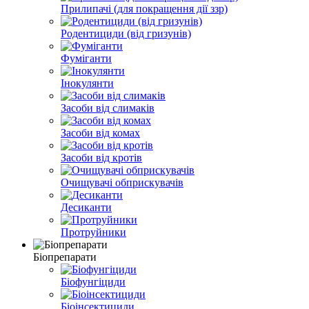
Прилипачі (для покращення дії ззр)
Родентициди (від гризунів)
Фуміганти
Інокулянти
Засоби від слимаків
Засоби від комах
Засоби від кротів
Очищувачі обприскувачів
Десиканти
Протруйники
Біопрепарати
Біофунгіциди
Біоінсектициди