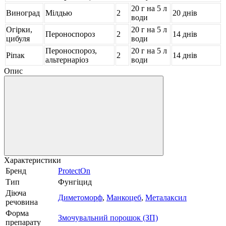
20 г на 5 л
Виноград
Мілдью
2
20 днів
води
Огірки,
20 г на 5 л
Пероноспороз
2
14 днів
цибуля
води
Пероноспороз,
20 г на 5 л
Ріпак
2
14 днів
альтернаріоз
води
Опис
Характеристики
Бренд
ProtectOn
Тип
Фунгіцид
Діюча
Диметоморф
,
Манкоцеб
,
Металаксил
речовина
Форма
Змочувальний порошок (ЗП)
препарату