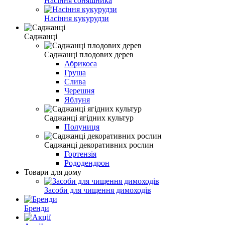
Насіння соняшника
Насіння кукурудзи
Саджанці
Саджанці плодових дерев
Абрикоса
Груша
Слива
Черешня
Яблуня
Саджанці ягідних культур
Полуниця
Саджанці декоративних рослин
Гортензія
Рододендрон
Товари для дому
Засоби для чищення димоходів
Бренди