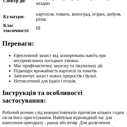
Спектр дії:
мілдью
картопля, томати, виноград, огірки, цибуля,
Культури:
ріпак
Клас
III
токсичності:
Переваги:
Ефективний захист від захворювань навіть при
несприятливих погодних умовах.
Має профілактичну, захисну та лікувальну дії.
Підвищує врожайність картоплі та томатів.
Забезпечує захист нових приростів і бульб.
Нетоксичний для бджіл і птахів.
Інструкція та особливості
застосування:
Робочий розчин слід використовувати протягом кількох годин
після його приготування. Найбільш відповідний час для
нанесення препарату - ранок або вечір. Для досягнення