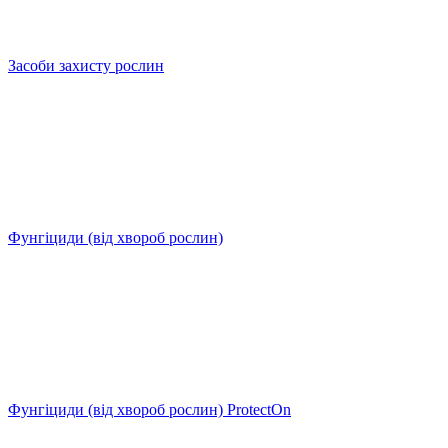
Засоби захисту рослин
Фунгіциди (від хвороб рослин)
Фунгіциди (від хвороб рослин) ProtectOn