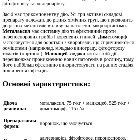
фітофторозу та альтернаріозу.
Засіб має трикомпонентну дію. Усі три активні складові
препарату належать до різних хімічних груп, що призводить
до різних механізмів впливу на патогенні мікроорганізми.
Металаксил
має системну дію та ефективний проти
переноспорових грибів і кореневих гнилей.
Диметоморф
застосовується для боротьби з хворобами, що спричиняються
ооміцетами (наприклад, мільдью винограду, фітофторозу
томатів і картоплі).
Манкоцеб
завдяки контактній дії
перешкоджає проникненню нових патогенів в рослину, тому
його найбільш ефективно використовувати на ранніх стадіях
поширення інфекцій.
Основні характеристики:
Діюча
металаксил, 75 г/кг + манкоцеб, 525 г/кг +
речовина:
диметоморф, 115 г/кг
Препаративна
порошок, що змочується
форма:
альтернаріоз, фітофтороз, пероноспороз,