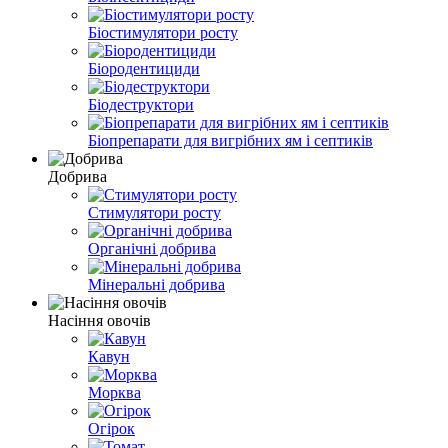
Біостимулятори росту
Біородентициди
Біодеструктори
Біопрепарати для вигрібних ям і септиків
Добрива
Стимулятори росту
Органічні добрива
Мінеральні добрива
Насіння овочів
Кавун
Морква
Огірок