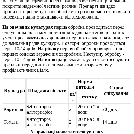
максимальної ефективності важливо забезпечити рівномірне
покриття надземної частини рослин. Препарат швидко
проникає в рослину після обробки та розподіляється по всій її
поверхні, надійно захищаючи від захворювань.
На овочевих культурах
перша обробка проводиться перед
очікуваним початком сприятливих для патогенів погодних
умов; профілактично - до появи перших ознак зараження, але
до змикання рядів культури. Повторні обробки проводяться
через 10-14 днів.
На ріпаку
першу обробку проводять при
перших ознаках зараження хворобами. Наступну обробку -
через 10-14 днів.
На винограді
рекомендується застосовувати
препарат перед виникненням симптомів зараження у
профілактичних цілях.
Норма
витрати
Строк
Культура
Шкідливі об’єкти
очікування
кг/
г/сотку
га
Фітофтороз,
20 г на 5 л
Картопля
2
20 днів
альтернаріоз
води
Фітофтороз,
20 г на 5 л
Томати
2
14 днів
альтернаріоз
води
У практиці може застосовуватися