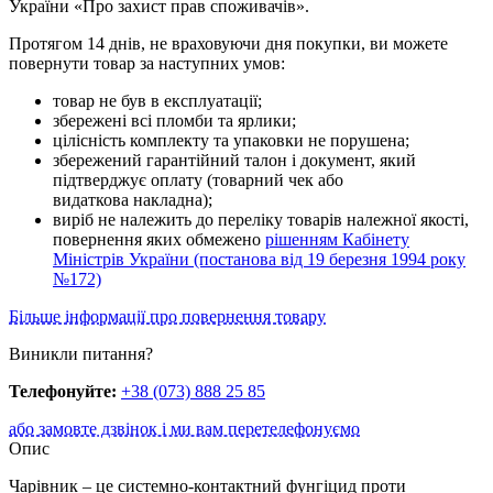
України «Про захист прав споживачів».
Протягом 14 днів, не враховуючи дня покупки, ви можете
повернути товар за наступних умов:
товар не був в експлуатації;
збережені всі пломби та ярлики;
цілісність комплекту та упаковки не порушена;
збережений гарантійний талон і документ, який
підтверджує оплату (товарний чек або
видаткова накладна);
виріб не належить до переліку товарів належної якості,
повернення яких обмежено
рішенням Кабінету
Міністрів України (постанова від 19 березня 1994 року
№172)
Більше інформації про повернення товару
Виникли питання?
Телефонуйте:
+38 (073) 888 25 85
або замовте дзвінок і ми вам перетелефонуємо
Опис
Чарівник – це системно-контактний фунгіцид проти