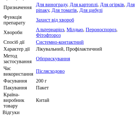
Для винограду
,
Для картоплі
,
Для огірків
,
Для
Призначення
ріпаку
,
Для томатів
,
Для цибулі
Функція
Захист від хвороб
препарату
Альтернаріоз
,
Мілдью
,
Пероноспороз
,
Хвороби
Фітофтороз
Спосіб дії
Системно-контактний
Характер дії
Лікувальний, Профілактичний
Метод
Обприскування
застосування
Час
Післясходово
використання
Фасування
200 г
Пакування
Пакет
Країна-
виробник
Китай
товару
Відгуки