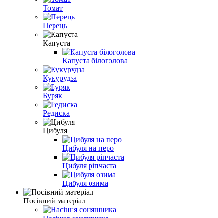
Томат
Перець
Капуста
Капуста білоголова
Кукурудза
Буряк
Редиска
Цибуля
Цибуля на перо
Цибуля ріпчаста
Цибуля озима
Посівний матеріал