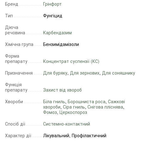
Бренд
Грінфорт
Тип
Фунгіцид
Діюча
речовина
Карбендазим
Хімічна група
Бензимідамізоли
Форма
препарату
Концентрат суспензії (КС)
Призначення
Для буряку
,
Для зернових
,
Для соняшнику
Функція
препарату
Захист від хвороб
Хвороби
Біла гниль
,
Борошниста роса
,
Сажкові
хвороби
,
Сіра гниль
,
Снігова пліснява
,
Фомоз
,
Церкоспороз
Спосіб дії
Системно-контактний
Характер дії
Лікувальний, Профілактичний