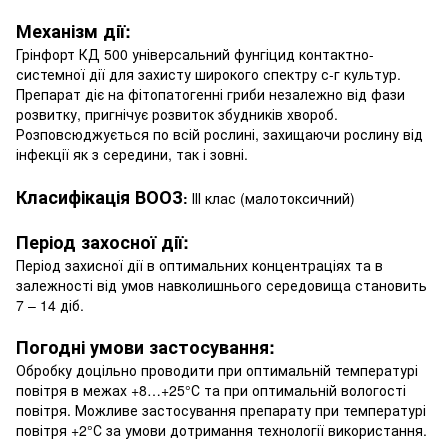
Механізм дії:
Грінфорт КД 500 універсальний фунгіцид контактно-
системної дії для захисту широкого спектру с-г культур.
Препарат діє на фітопатогенні гриби незалежно від фази
розвитку, пригнічує розвиток збудників хвороб.
Розповсюджується по всій рослині, захищаючи рослину від
інфекції як з середини, так і зовні.
Класифікація ВООЗ
:
ІІІ клас (малотоксичний)
Період захосної дії:
Період захисної дії в оптимальних концентраціях та в
залежності від умов навколишнього середовища становить
7 – 14 діб.
Погодні умови застосування:
Обробку доцільно проводити при оптимальній температурі
повітря в межах +8…+25°С та при оптимальній вологості
повітря. Можливе застосування препарату при температурі
повітря +2°С за умови дотримання технології використання.