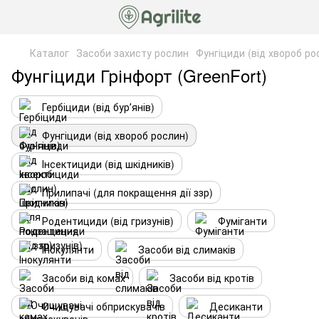
Каталог
Засоби захисту рослин
Фунгіциди (від хвороб ро
Фунгіциди Грінфорт (GreenFort)
Гербіциди (від бурʼянів)
Фунгіциди (від хвороб рослин)
Інсектициди (від шкідників)
Прилипачі (для покращення дії ззр)
Родентициди (від гризунів)
Фуміганти
Інокулянти
Засоби від слимаків
Засоби від комах
Засоби від кротів
Очищувачі обприскувачів
Десиканти