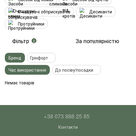
Очищувачі обприскувачів
Десиканти
Протруйники
Фільтр
За популярністю
2
Бренд
Грінфорт
Час використання
До посіву/посадки
Немає товарів
+38 073 888 25 85
Контакти