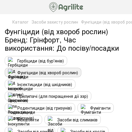
Каталог
Засоби захисту рослин
Фунгіциди (від хвороб ро
Фунгіциди (від хвороб рослин)
Бренд: Грінфорт, Час
використання: До посіву/посадки
Гербіциди (від бурʼянів)
Фунгіциди (від хвороб рослин)
Інсектициди (від шкідників)
Прилипачі (для покращення дії ззр)
Родентициди (від гризунів)
Фуміганти
Інокулянти
Засоби від слимаків
Засоби від комах
Засоби від кротів