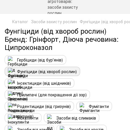
Каталог
Засоби захисту рослин
Фунгіциди (від хвороб ро
Фунгіциди (від хвороб рослин)
Бренд: Грінфорт, Діюча речовина:
Ципроконазол
Гербіциди (від бурʼянів)
Фунгіциди (від хвороб рослин)
Інсектициди (від шкідників)
Прилипачі (для покращення дії ззр)
Родентициди (від гризунів)
Фуміганти
Інокулянти
Засоби від слимаків
Засоби від комах
Засоби від кротів