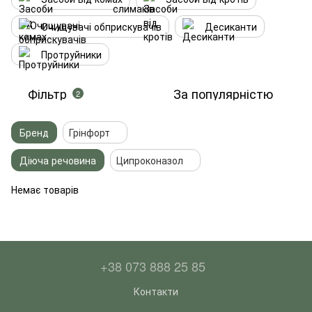
Очищувачі обприскувачів
Десиканти
Протруйники
Фільтр
За популярністю
2
Бренд
Грінфорт
Діюча речовина
Ципроконазол
Немає товарів
+38 073 888 25 85
Контакти