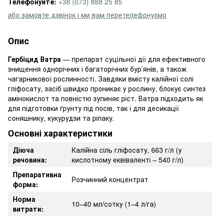
Телефонуйте:
+38 (073) 888 25 85
або замовте дзвінок і ми вам перетелефонуємо
Опис
Гербіцид Ватра
— препарат суцільної дії для ефективного
знищення однорічних і багаторічних бур’янів, а також
чагарникової рослинності. Завдяки вмісту калійної солі
гліфосату, засіб швидко проникає у рослину, блокує синтез
амінокислот та повністю зупиняє ріст. Ватра підходить як
для підготовки ґрунту під посів, так і для десикації
соняшнику, кукурудзи та ріпаку.
Основні характеристики
Діюча
Калійна сіль гліфосату, 663 г/л (у
речовина:
кислотному еквіваленті – 540 г/л)
Препаративна
Розчинний концентрат
форма:
Норма
10–40 мл/сотку (1–4 л/га)
витрати: