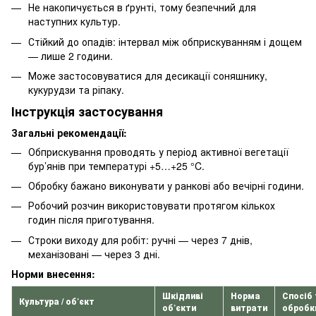
Не накопичується в ґрунті, тому безпечний для
наступних культур.
Стійкий до опадів: інтервал між обприскуванням і дощем
— лише 2 години.
Може застосовуватися для десикації соняшнику,
кукурудзи та ріпаку.
Інструкція застосування
Загальні рекомендації:
Обприскування проводять у період активної вегетації
бур’янів при температурі +5…+25 °C.
Обробку бажано виконувати у ранкові або вечірні години.
Робочий розчин використовувати протягом кількох
годин після приготування.
Строки виходу для робіт: ручні — через 7 днів,
механізовані — через 3 дні.
Норми внесення:
Шкідливі
Норма
Спосіб 
Культура / об’єкт
об’єкти
витрати
обробк