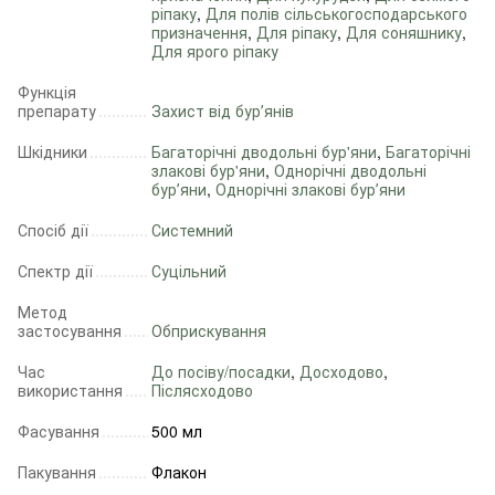
ріпаку
,
Для полів сільськогосподарського
призначення
,
Для ріпаку
,
Для соняшнику
,
Для ярого ріпаку
Функція
препарату
Захист від бурʼянів
Шкідники
Багаторічні дводольні бур'яни
,
Багаторічні
злакові бур'яни
,
Однорічні дводольні
бурʼяни
,
Однорічні злакові бурʼяни
Спосіб дії
Системний
Спектр дії
Суцільний
Метод
застосування
Обприскування
Час
До посіву/посадки
,
Досходово
,
використання
Післясходово
Фасування
500 мл
Пакування
Флакон