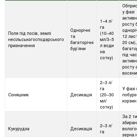
Обприс
у фазі
активн
1–4 л/
росту б
га
Однорічні
одноріч
Поля під посів, землі
(10–40
та
12 лис
несільськогосподарського
мл/3–5
багаторічні
20 см),
призначення
л води
бур’яни
багатор
на
під час
сотку)
активн
росту 
восени
2–3 л/
га
У фазі
Соняшник
Десикація
(20–30
побурі
мл/
корзин
сотку)
За 2 т
збиран
2–3 л/
Кукурудза
Десикація
волого
га
зерна 