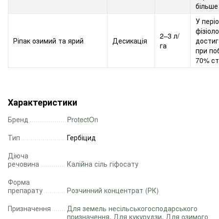
більше
У пері
фізіоло
2–3 л/
Ріпак озимий та ярий
Десикація
достиг
га
при поб
70% ст
Характеристики
Бренд
ProtectOn
Тип
Гербіцид
Діюча
речовина
Калійна сіль гіфосату
Форма
препарату
Розчинний концентрат (РК)
Призначення
Для земель несільськогосподарського
призначення
,
Для кукурудзи
,
Для озимого