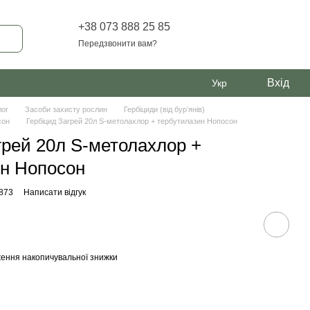
+38 073 888 25 85
Передзвонити вам?
Вхід
Укр
лог
Засоби захисту рослин
Гербіциди (від бурʼянів)
сон
Гербіцид Загрей 20л S-метолахлор + тербутилазин Нопосон
грей 20л S-метолахлор +
ин Нопосон
4873
Написати відгук
ення накопичувальної знижки