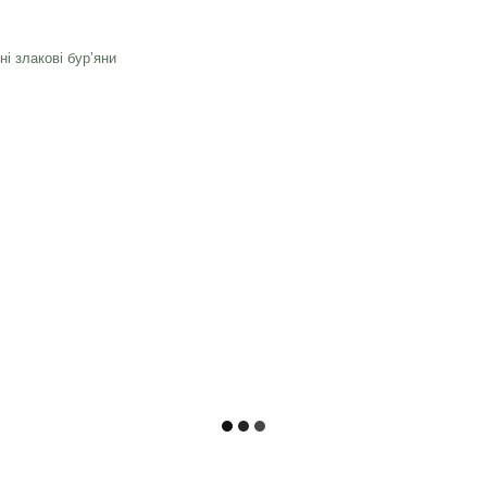
ні злакові бурʼяни