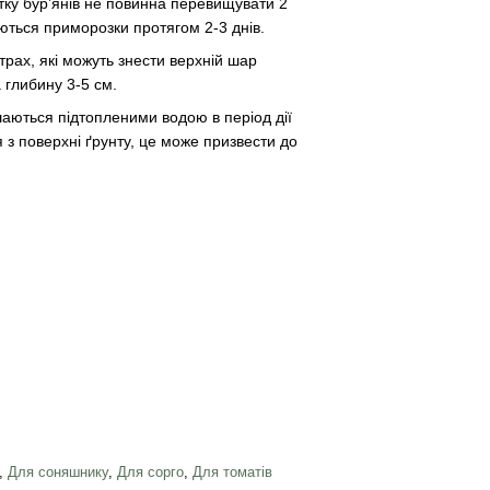
итку бур’янів не повинна перевищувати 2
ються приморозки протягом 2-3 днів.
вітрах, які можуть знести верхній шар
 глибину 3-5 см.
аються підтопленими водою в період дії
 з поверхні ґрунту, це може призвести до
,
Для соняшнику
,
Для сорго
,
Для томатів