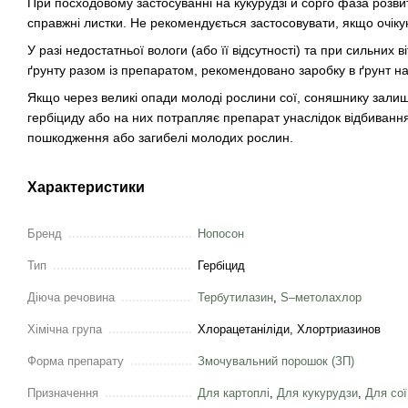
При посходовому застосуванні на кукурудзі й сорго фаза розв
справжні листки. Не рекомендується застосовувати, якщо очіку
У разі недостатньої вологи (або її відсутності) та при сильних 
ґрунту разом із препаратом, рекомендовано заробку в ґрунт на
Якщо через великі опади молоді рослини сої, соняшнику залиш
гербіциду або на них потрапляє препарат унаслідок відбивання
пошкодження або загибелі молодих рослин.
Характеристики
Бренд
Нопосон
Тип
Гербіцид
Діюча речовина
Тербутилазин
,
S–метолахлор
Хімічна група
Хлорацетаніліди, Хлортриазинов
Форма препарату
Змочувальний порошок (ЗП)
Призначення
Для картоплі
,
Для кукурудзи
,
Для сої