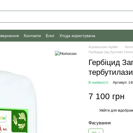
овернення
Контакти
Блог
Угода користувача
Агромагазин Agrilite
Ката
Гербіциди (від бурʼянів) Нопо
Гербіцид За
тербутилаз
В наявності
Артикул: 1
7 100 грн
Увійти
для відображ
%
Фасування