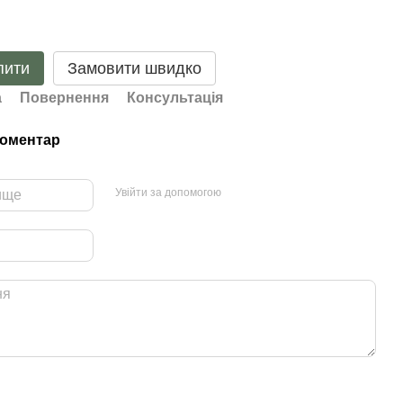
пити
Замовити швидко
а
Повернення
Консультація
коментар
Увійти за допомогою