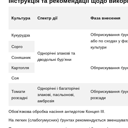
Інструкція та рекомендації щодо викор
Культура
Спектр дії
Фаза внесення
Обприскування ґрунт
Кукурудза
або по сходах у фаза
Сорго
культури
Однорічні злакові та
Соняшник
дводольні бур’яни
Картопля
Обприскування ґрун
Соя
Однорічні і багаторічні
Томати
Обприскування ґру
злакові, пасльонові,
розсадні
розсади
амброзія
Обов’язкова обробка насіння антидотом Концеп ІІІ.
На легких (слабогумусних) ґрунтах рекомендується зменшувати