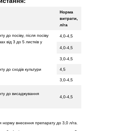
истання:
Норма
витрати,
л/га
у до посіву, після посіву
4,0-4,5
х від 3 до 5 листків у
4,0-4,5
3,0-4,5
ту до сходів культури
4,5
3,0-4,5
нту до висаджування
4,0-4,5
 норму внесення препарату до 3,0 л/га.