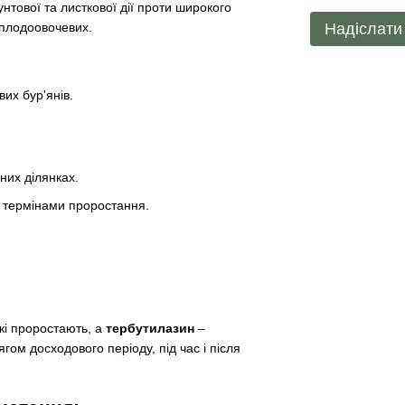
тової та листкової дії проти широкого
Надіслати
а плодоовочевих.
их бур'янів.
них ділянках.
и термінами проростання.
кі проростають, а
тербутилазин
–
ягом досходового періоду, під час і після