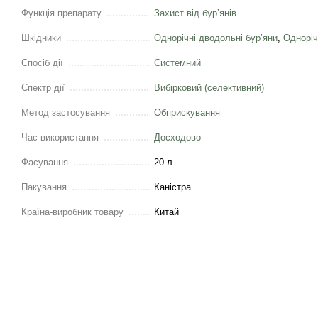
Функція препарату
Захист від бурʼянів
Шкідники
Однорічні дводольні бурʼяни
,
Одноріч
Спосіб дії
Системний
Спектр дії
Вибірковий (селективний)
Метод застосування
Обприскування
Час використання
Досходово
Фасування
20 л
Пакування
Каністра
Країна-виробник товару
Китай