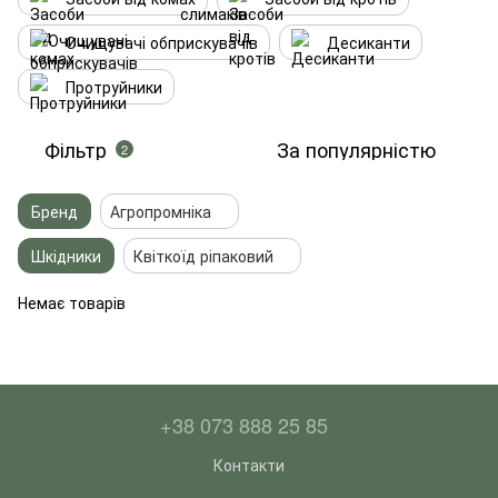
Очищувачі обприскувачів
Десиканти
Протруйники
Фільтр
За популярністю
2
Бренд
Агропромніка
Шкідники
Квіткоїд ріпаковий
Немає товарів
+38 073 888 25 85
Контакти