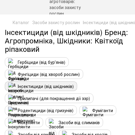
Каталог
Засоби захисту рослин
Інсектициди (від шкідникі
Інсектициди (від шкідників) Бренд:
Агропромніка, Шкідники: Квіткоїд
ріпаковий
Гербіциди (від бурʼянів)
Фунгіциди (від хвороб рослин)
Інсектициди (від шкідників)
Прилипачі (для покращення дії ззр)
Родентициди (від гризунів)
Фуміганти
Інокулянти
Засоби від слимаків
Засоби від комах
Засоби від кротів