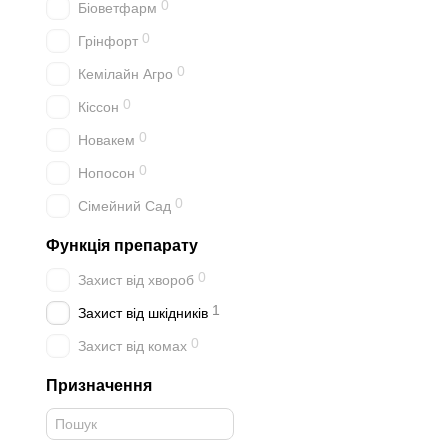
0
Біоветфарм
0
Грінфорт
0
Кемілайн Агро
0
Кіссон
0
Новакем
0
Нопосон
0
Сімейний Сад
Функція препарату
0
Захист від хвороб
1
Захист від шкідників
0
Захист від комах
Призначення