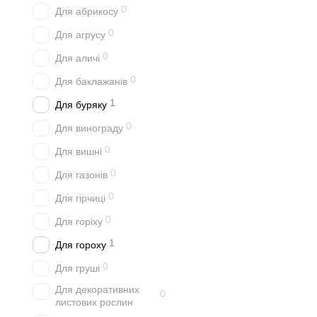
0
Для абрикосу
0
Для агрусу
0
Для аличі
0
Для баклажанів
1
Для буряку
0
Для винограду
0
Для вишні
0
Для газонів
0
Для гірчиці
0
Для горіху
1
Для гороху
0
Для груші
Для декоративних
0
листових рослин