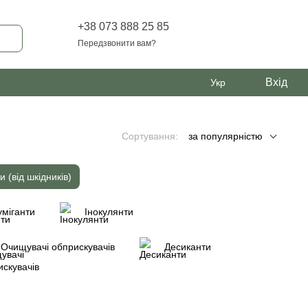
+38 073 888 25 85
Передзвонити вам?
Вхід
Укр
Сортування:
за популярністю
и (від шкідників)
міганти
Інокулянти
Очищувачі обприскувачів
Десиканти