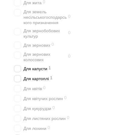
0
Для жита
Для земель
0
несільськогосподарсь
кого призначення
Для зернобобових
0
культур
0
Для зернових
Для зернових
0
колосових
1
Для капусти
1
Для картоплі
0
Для квітів
0
Для квітучих рослин
0
Для кукурудзи
0
Для листяних рослин
0
Для лохини