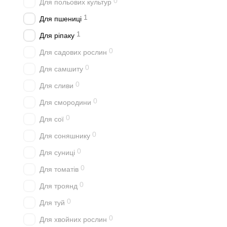
0
Для польових культур
1
Для пшениці
1
Для ріпаку
0
Для садових рослин
0
Для самшиту
0
Для сливи
0
Для смородини
0
Для сої
0
Для соняшнику
0
Для суниці
0
Для томатів
0
Для троянд
0
Для туй
0
Для хвойних рослин