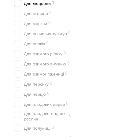
1
Для люцерни
0
Для малини
0
Для моркви
0
Для овочевих культур
0
Для огірків
0
Для озимого ріпаку
0
Для озимого ячменю
0
Для озимої пшениці
0
Для персику
0
Для перцю
0
Для плодових дерев
Для плодово-ягідних
0
рослин
0
Для полуниці