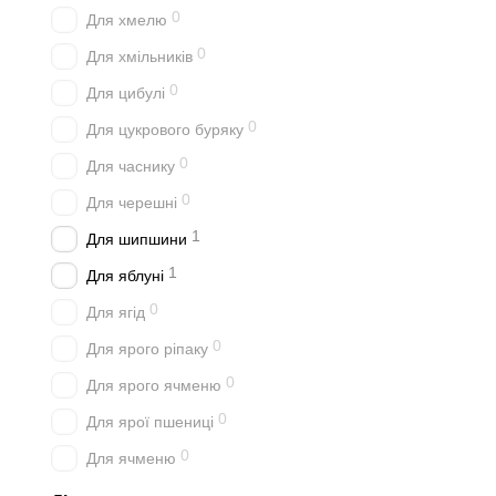
0
Для хмелю
0
Для хмільників
0
Для цибулі
0
Для цукрового буряку
0
Для часнику
0
Для черешні
1
Для шипшини
1
Для яблуні
0
Для ягід
0
Для ярого ріпаку
0
Для ярого ячменю
0
Для ярої пшениці
0
Для ячменю