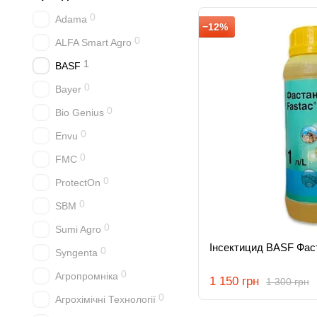
0
Adama
−12%
0
ALFA Smart Agro
1
BASF
0
Bayer
0
Bio Genius
0
Envu
0
FMC
0
ProtectOn
0
SBM
0
Sumi Agro
Інсектицид BASF Фас
0
Syngenta
0
Агропромніка
1 150 грн
1 300 грн
0
Агрохімічні Технології