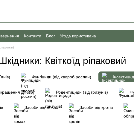
овернення
Контакти
Блог
Угода користувача
шкідників)
 Шкідники: Квіткоїд ріпаковий
ʼянів)
Фунгіциди (від хвороб рослин)
Інсектицид
кращення дії ззр)
Родентициди (від гризунів)
Фу
ів
Засоби від комах
Засоби від кротів