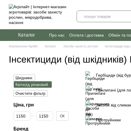
Перейти до основного контенту
Каталог
Про нас
Оплата і доставка
Обмін та п
Агромагазин Agrilite
Каталог
Засоби захисту рослин
Інсектициди (від 
Інсектициди (від шкідників)
Гербіциди (від бур
Шкідники:
Квіткоїд ріпаковий
Прилипачі (для по
Очистити фільтр
Ціна, грн
Засоби від слимак
Від Ціна, грн
До Ціна, грн
ОК
Протруйники
Бренд