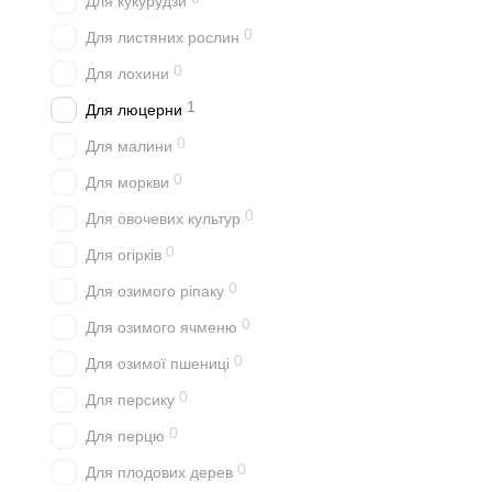
Для кукурудзи
0
Для листяних рослин
0
Для лохини
1
Для люцерни
0
Для малини
0
Для моркви
0
Для овочевих культур
0
Для огірків
0
Для озимого ріпаку
0
Для озимого ячменю
0
Для озимої пшениці
0
Для персику
0
Для перцю
0
Для плодових дерев