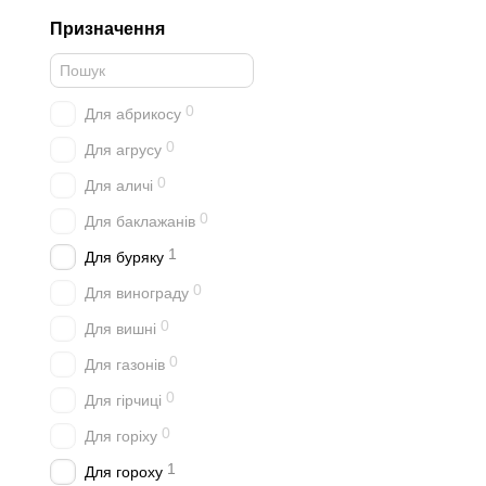
Призначення
0
Для абрикосу
0
Для агрусу
0
Для аличі
0
Для баклажанів
1
Для буряку
0
Для винограду
0
Для вишні
0
Для газонів
0
Для гірчиці
0
Для горіху
1
Для гороху