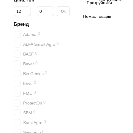
Від Ціна, грн
До Ціна, грн
ОК
Немає товарів
Бренд
0
Adama
0
ALFA Smart Agro
0
BASF
0
Bayer
0
Bio Genius
0
Envu
0
FMC
0
ProtectOn
0
SBM
0
Sumi Agro
0
Syngenta