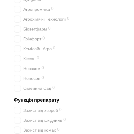
0
Агропромніка
0
Агрохімічні Технології
0
Біоветфарм
0
Грінфорт
0
Кемілайн Агро
0
Кіссон
0
Новакем
0
Нопосон
0
Сімейний Сад
Функція препарату
0
Захист від хвороб
0
Захист від шкідників
0
Захист від комах