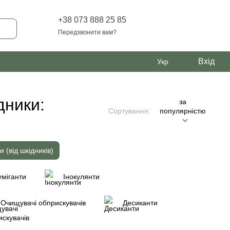
+38 073 888 25 85
Передзвонити вам?
Вхід
Укр
дники:
за
Сортування:
популярністю
и (від шкідників)
міганти
Інокулянти
Очищувачі обприскувачів
Десиканти