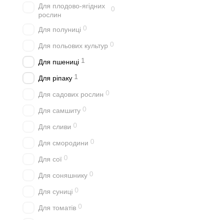
Для плодово-ягідних
0
рослин
0
Для полуниці
0
Для польових культур
1
Для пшениці
1
Для ріпаку
0
Для садових рослин
0
Для самшиту
0
Для сливи
0
Для смородини
0
Для сої
0
Для соняшнику
0
Для суниці
0
Для томатів