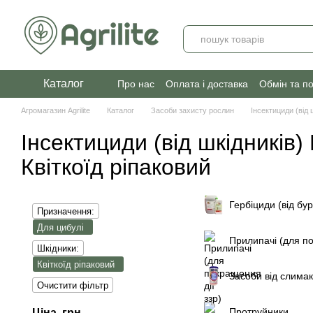
Перейти до основного контенту
Каталог
Про нас
Оплата і доставка
Обмін та п
Агромагазин Agrilite
Каталог
Засоби захисту рослин
Інсектициди (від 
Інсектициди (від шкідників)
Квіткоїд ріпаковий
Гербіциди (від бур
Призначення:
Для цибулі
Прилипачі (для по
Шкідники:
Квіткоїд ріпаковий
Засоби від слимак
Очистити фільтр
Протруйники
Ціна, грн