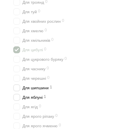
0
Для троянд
0
Для туй
0
Для хвойних рослин
0
Для хмелю
0
Для хмільників
0
Для цибулі
0
Для цукрового буряку
0
Для часнику
0
Для черешні
1
Для шипшини
1
Для яблуні
0
Для ягід
0
Для ярого ріпаку
0
Для ярого ячменю