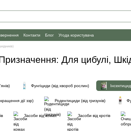
овернення
Контакти
Блог
Угода користувача
шкідників)
 Призначення: Для цибулі, Шкі
ʼянів)
Фунгіциди (від хвороб рослин)
Інсектицид
кращення дії ззр)
Родентициди (від гризунів)
Фу
ів
Засоби від комах
Засоби від кротів