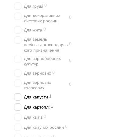
0
Для груші
Для декоративних
0
листових рослин
0
Для жита
Для земель
0
несільськогосподарсь
кого призначення
Для зернобобових
0
культур
0
Для зернових
Для зернових
0
колосових
1
Для капусти
1
Для картоплі
0
Для квітів
0
Для квітучих рослин
0