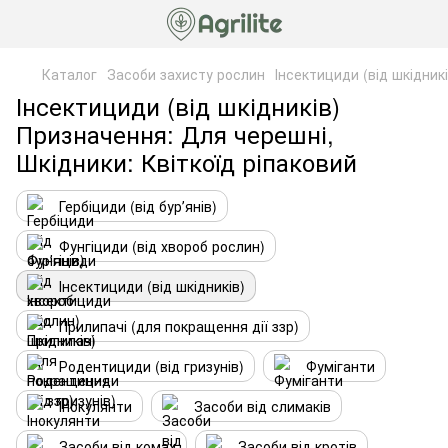
Каталог
Засоби захисту рослин
Інсектициди (від шкідникі
Інсектициди (від шкідників)
Призначення: Для черешні,
Шкідники: Квіткоїд ріпаковий
Гербіциди (від бурʼянів)
Фунгіциди (від хвороб рослин)
Інсектициди (від шкідників)
Прилипачі (для покращення дії ззр)
Родентициди (від гризунів)
Фуміганти
Інокулянти
Засоби від слимаків
Засоби від комах
Засоби від кротів