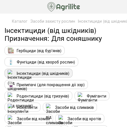
Каталог
Засоби захисту рослин
Інсектициди (від шкідникі
Інсектициди (від шкідників)
Призначення: Для соняшнику
Гербіциди (від бурʼянів)
Фунгіциди (від хвороб рослин)
Інсектициди (від шкідників)
Прилипачі (для покращення дії ззр)
Родентициди (від гризунів)
Фуміганти
Інокулянти
Засоби від слимаків
Засоби від комах
Засоби від кротів