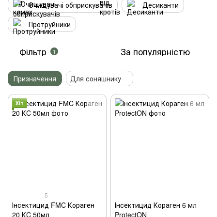
Очищувачі обприскувачів
Десиканти
Протруйники
Фільтр
За популярністю
1
Призначення
Для соняшнику
Хіт
5
Інсектицид FMC Кораген
Інсектицид Кораген 6 мл
20 КC 50мл
ProtectON