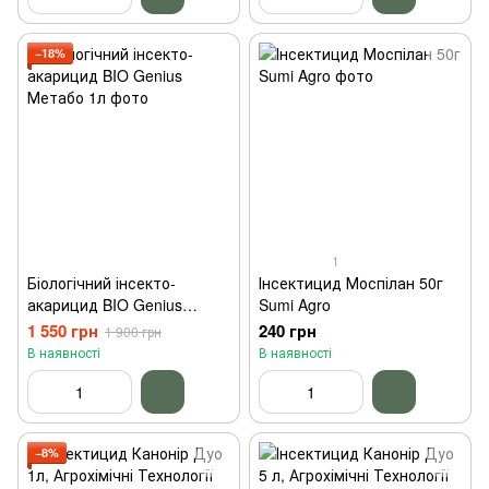
−18%
1
Біологічний інсекто-
Інсектицид Моспілан 50г
акарицид BIO Genius
Sumi Agro
Метабо 1л
1 550 грн
240 грн
1 900 грн
В наявності
В наявності
−8%