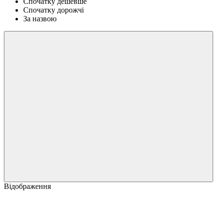
Спочатку дешевше
Спочатку дорожчі
За назвою
Відображення