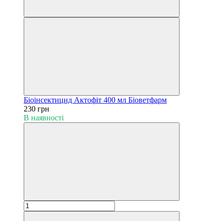
Біоінсектицид Актофіт 400 мл Біоветфарм
230 грн
В наявності