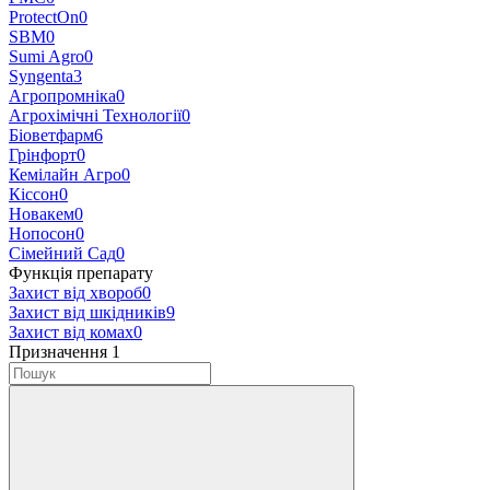
ProtectOn
0
SBM
0
Sumi Agro
0
Syngenta
3
Агропромніка
0
Агрохімічні Технології
0
Біоветфарм
6
Грінфорт
0
Кемілайн Агро
0
Кіссон
0
Новакем
0
Нопосон
0
Сімейний Сад
0
Функція препарату
Захист від хвороб
0
Захист від шкідників
9
Захист від комах
0
Призначення
‍
1