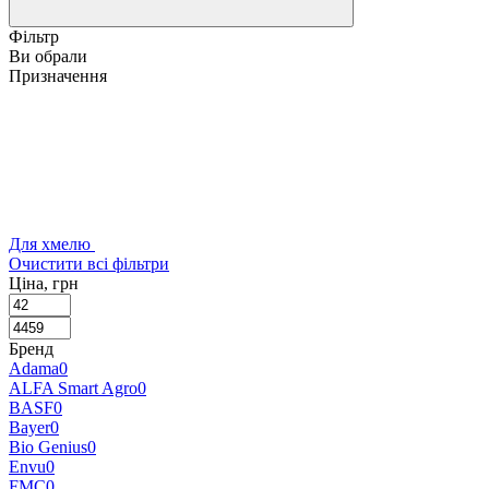
Фільтр
Ви обрали
Призначення
Для хмелю
Очистити всі фільтри
Ціна, грн
Бренд
Adama
0
ALFA Smart Agro
0
BASF
0
Bayer
0
Bio Genius
0
Envu
0
FMC
0