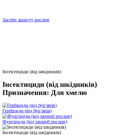
Засоби захисту рослин
Інсектициди (від шкідників)
Інсектициди (від шкідників)
Призначення: Для хмелю
Гербіциди (від бурʼянів)
Фунгіциди (від хвороб рослин)
Інсектициди (від шкідників)