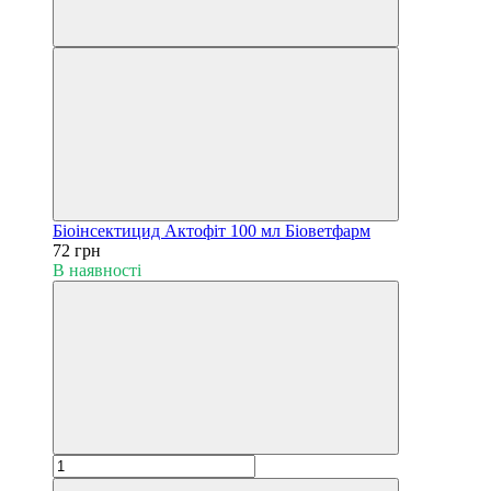
Біоінсектицид Актофіт 100 мл Біоветфарм
72 грн
В наявності