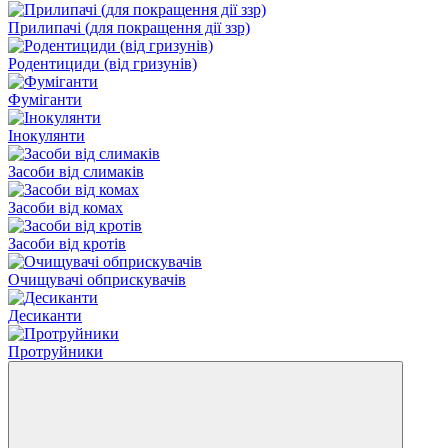
Прилипачі (для покращення дії ззр)
Родентициди (від гризунів)
Фуміганти
Інокулянти
Засоби від слимаків
Засоби від комах
Засоби від кротів
Очищувачі обприскувачів
Десиканти
Протруйники