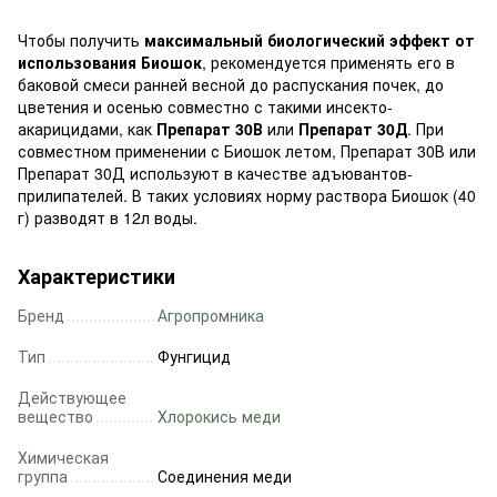
Чтобы получить
максимальный биологический эффект от
использования Биошок
, рекомендуется применять его в
баковой смеси ранней весной до распускания почек, до
цветения и осенью совместно с такими инсекто-
акарицидами, как
Препарат 30В
или
Препарат 30Д
. При
совместном применении с Биошок летом, Препарат 30В или
Препарат 30Д используют в качестве адъювантов-
прилипателей. В таких условиях норму раствора Биошок (40
г) разводят в 12л воды.
Характеристики
Бренд
Агропромника
Тип
Фунгицид
Действующее
вещество
Хлорокись меди
Химическая
группа
Соединения меди