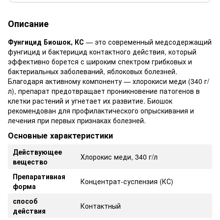
Описание
Фунгицид Биошок, КС
— это современный медсодержащий
фунгицид и бактерицид контактного действия, который
эффективно борется с широким спектром грибковых и
бактериальных заболеваний, яблоковых болезней.
Благодаря активному компоненту — хлорокиси меди (340 г/
л), препарат предотвращает проникновение патогенов в
клетки растений и угнетает их развитие. Биошок
рекомендован для профилактического опрыскивания и
лечения при первых признаках болезней.
Основные характеристики
Действующее
Хлорокис меди, 340 г/л
вещество
Препаративная
Концентрат-суспензия (КС)
форма
способ
Контактный
действия