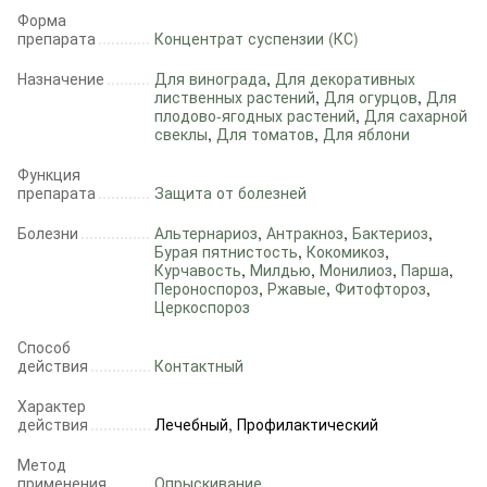
Форма
препарата
Концентрат суспензии (КС)
Назначение
Для винограда
,
Для декоративных
лиственных растений
,
Для огурцов
,
Для
плодово-ягодных растений
,
Для сахарной
свеклы
,
Для томатов
,
Для яблони
Функция
препарата
Защита от болезней
Болезни
Альтернариоз
,
Антракноз
,
Бактериоз
,
Бурая пятнистость
,
Кокомикоз
,
Курчавость
,
Милдью
,
Монилиоз
,
Парша
,
Пероноспороз
,
Ржавые
,
Фитофтороз
,
Церкоспороз
Способ
действия
Контактный
Характер
действия
Лечебный, Профилактический
Метод
применения
Опрыскивание