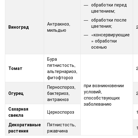
обработки перед
цветением;
обработки после
Антракноз,
цветения;
Виноград
мильдью
«консервирующие
» обработки
осенью
Бура
пятнистость,
Томат
альтернариоз,
фитофтороз
при возникновении
Перноспороз,
условий,
Огурец
бактериоз,
способствующих
антракноз
заболеванию
Сахарная
Церкоспороз
свекла
Декоративные
Пятнистость,
растения
ржавчина