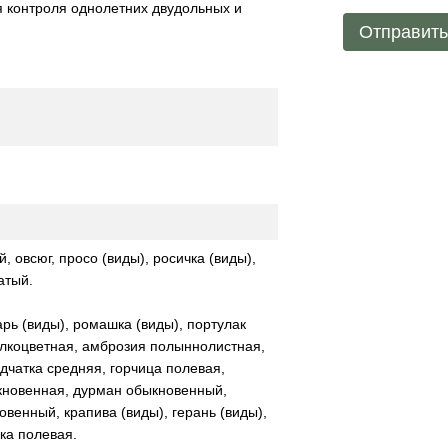
 контроля однолетних двудольных и
Отправит
 овсюг, просо (виды), росичка (виды),
атый.
рь (виды), ромашка (виды), портулак
елкоцветная, амброзия полыннолистная,
дчатка средняя, горчица полевая,
кновенная, дурман обыкновенный,
венный, крапива (виды), герань (виды),
ка полевая.