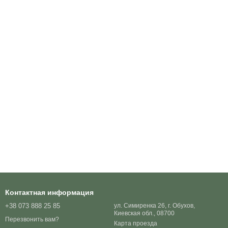
Контактная информация
+38 073 888 25 85
ул. Симиренка 26, г. Обухов,
Киевская обл., 08700
Перезвонить вам?
Карта проезда