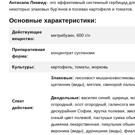
Антисапа Ликвид
– это эффективный системный гербицид для
некоторых злаковых бур’янов в посевах картофеля и томатов.
Основные характеристики:
Действующее
метрибузин, 600 г/л
вещество:
Препаративная
концентрат суспензии
форма:
Культуры:
картофель, томаты, морковь
Злаковые:
лисохвост мышачохвостиковый,
щетинник (виды), мятлик, свинорой пальч
Дводольные:
василек синий, щирица, ма
Спект
огородный, осот огородный, галинсога м
действия:
дескурайния Софии, ярутка полевая, звез
очный цвет полевой, пастушья сумка обы
дымянка лекарственная, пикульник обыкно
вероника (виды), дурнишник (виды), фиал