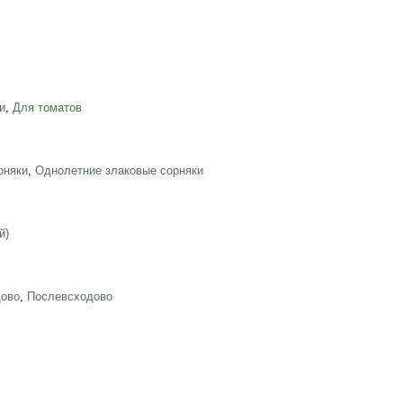
и
,
Для томатов
рняки
,
Однолетние злаковые сорняки
й)
дово
,
Послевсходово