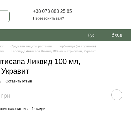
+38 073 888 25 85
Перезвонить вам?
Вход
Рус
лог
Средства защиты растений
Гербициды (от сорняков)
vit
Гербицид Антисапа Ликвид 100 мл, метрибузин, Укравит
тисапа Ликвид 100 мл,
 Укравит
5
Оставить отзыв
 грн
ния накопительной скидки