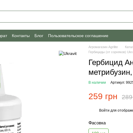
врат
Контакты
Блог
Пользовательское соглашение
Агромагазин Agrilite
Ката
Гербициды (от сорняков) Ukra
Гербицид Ан
метрибузин,
В наличии
Артикул: 992
259 грн
289
Войти
для отображе
%
Фасовка