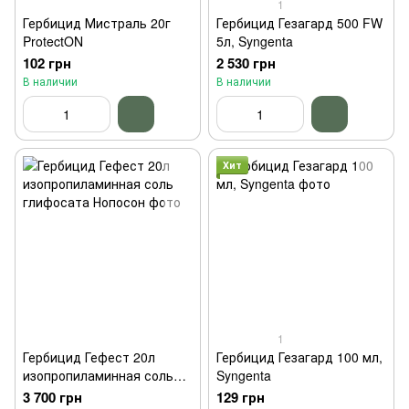
1
Гербицид Мистраль 20г
Гербицид Гезагард 500 FW
ProtectON
5л, Syngenta
102 грн
2 530 грн
В наличии
В наличии
Хит
1
Гербицид Гефест 20л
Гербицид Гезагард 100 мл,
изопропиламинная соль
Syngenta
глифосата Нопосон
3 700 грн
129 грн