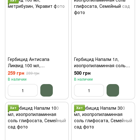
Хит
Гербицид Антисапа
Гербицид Напалм 1л,
Ликвид 100 мл,
изопропиламинная соль
метрибузин, Укравит
глифосата, Семейный сад
259 грн
500 грн
289 грн
В наличии
В наличии
Хит
Хит