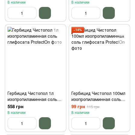
В наличии
В наличии
−14%
Гербицид Чистопол 1л
Гербицид Чистопол 100мл
изопропиламинная соль
изопропиламинная соль
глифосата ProtectOn
глифосата ProtectOn
558 грн
99 грн
115 грн
В наличии
В наличии