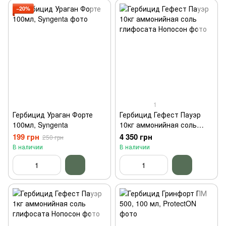
−20%
1
Гербицид Ураган Форте
Гербицид Гефест Пауэр
100мл, Syngenta
10кг аммонийная соль
глифосата Нопосон
199 грн
4 350 грн
250 грн
В наличии
В наличии