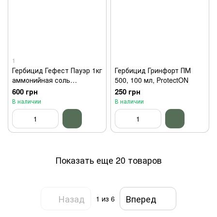
1
Гербицид Гефест Пауэр 1кг
Гербицид Гринфорт ПМ
аммонийная соль
500, 100 мл, ProtectON
глифосата Нопосон
600 грн
250 грн
В наличии
В наличии
Показать еще 20 товаров
Назад
Вперед
1
из 6