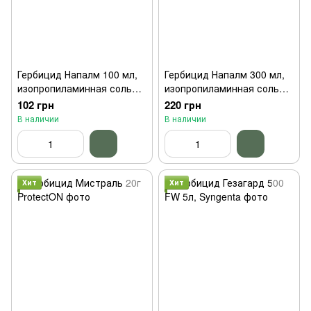
Гербицид Напалм 100 мл,
Гербицид Напалм 300 мл,
изопропиламинная соль
изопропиламинная соль
глифосата, Семейный сад
глифосата, Семейный сад
102 грн
220 грн
В наличии
В наличии
Хит
Хит