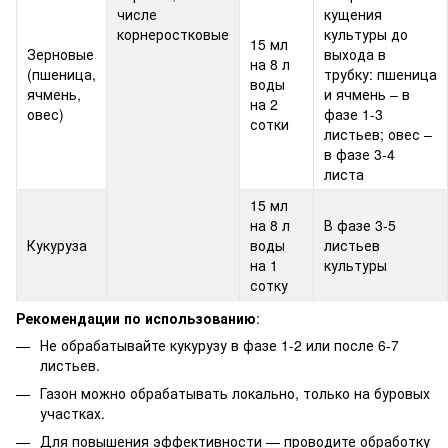
числе
кущения
корнеростковые
культуры до
15 мл
Зерновые
выхода в
на 8 л
(пшеница,
трубку: пшеница
воды
ячмень,
и ячмень – в
на 2
овес)
фазе 1-3
сотки
листьев; овес –
в фазе 3-4
листа
15 мл
на 8 л
В фазе 3-5
Кукуруза
воды
листьев
на 1
культуры
сотку
Рекомендации по использованию
:
Не обрабатывайте кукурузу в фазе 1-2 или после 6-7
листьев.
Газон можно обрабатывать локально, только на буровых
участках.
Для повышения эффективности — проводите обработку