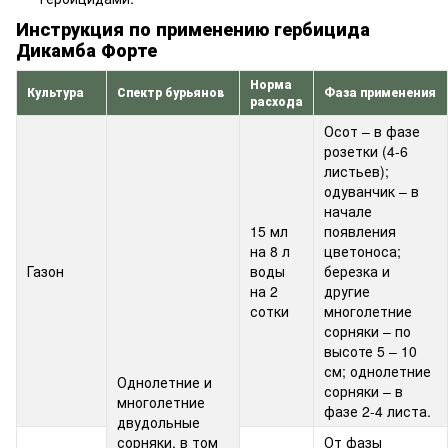
Инструкция по применению гербицида
Дикамба Форте
Норма
Культура
Спектр бурьянов
Фаза применения
расхода
Осот – в фазе
розетки (4-6
листьев);
одуванчик – в
начале
15 мл
появления
на 8 л
цветоноса;
Газон
воды
березка и
на 2
другие
сотки
многолетние
сорняки – по
высоте 5 – 10
см; однолетние
Однолетние и
сорняки – в
многолетние
фазе 2-4 листа.
двудольные
сорняки, в том
От фазы