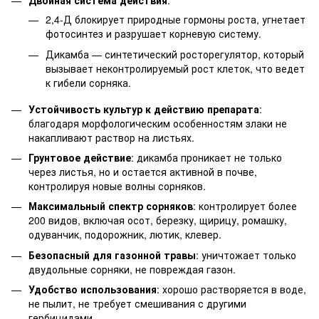
Двойная система действия
:
2,4-Д блокирует природные гормоны роста, угнетает
фотосинтез и разрушает корневую систему.
Дикамба — синтетический росторегулятор, который
вызывает неконтролируемый рост клеток, что ведет
к гибели сорняка.
Устойчивость культур к действию препарата
:
благодаря морфологическим особенностям злаки не
накапливают раствор на листьях.
Грунтовое действие
: дикамба проникает не только
через листья, но и остается активной в почве,
контролируя новые волны сорняков.
Максимальный спектр сорняков
: контролирует более
200 видов, включая осот, березку, щирицу, ромашку,
одуванчик, подорожник, лютик, клевер.
Безопасный для газонной травы
: уничтожает только
двудольные сорняки, не повреждая газон.
Удобство использования
: хорошо растворяется в воде,
не пылит, не требует смешивания с другими
гербицидами.