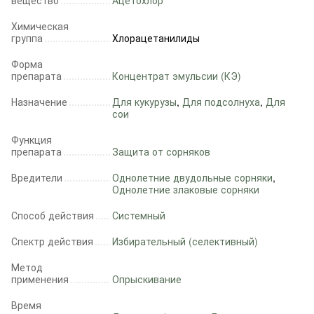
вещество
Ацетохлор
Химическая
группа
Хлорацетанилиды
Форма
препарата
Концентрат эмульсии (КЭ)
Назначение
Для кукурузы
,
Для подсолнуха
,
Для
сои
Функция
препарата
Защита от сорняков
Вредители
Однолетние двудольные сорняки
,
Однолетние злаковые сорняки
Способ действия
Системный
Спектр действия
Избирательный (селективный)
Метод
применения
Опрыскивание
Время