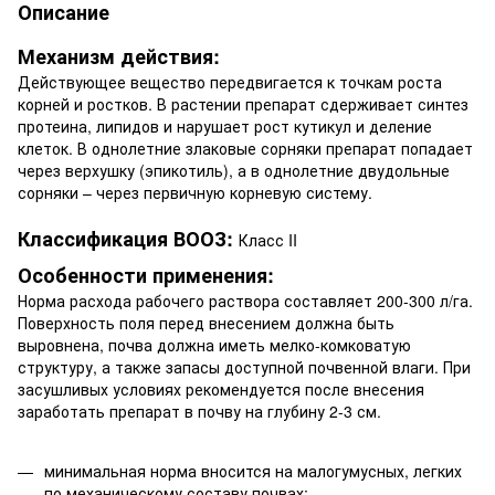
Описание
Механизм действия:
Действующее вещество передвигается к точкам роста
корней и ростков. В растении препарат сдерживает синтез
протеина, липидов и нарушает рост кутикул и деление
клеток. В однолетние злаковые сорняки препарат попадает
через верхушку (эпикотиль), а в однолетние двудольные
сорняки – через первичную корневую систему.
Классификация ВООЗ:
Класс II
Особенности применения:
Норма расхода рабочего раствора составляет 200-300 л/га.
Поверхность поля перед внесением должна быть
выровнена, почва должна иметь мелко-комковатую
структуру, а также запасы доступной почвенной влаги. При
засушливых условиях рекомендуется после внесения
заработать препарат в почву на глубину 2-3 см.
минимальная норма вносится на малогумусных, легких
по механическому составу почвах;