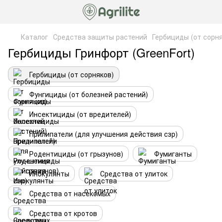
Каталог
Средства защиты растений
Гербициды (от сорн
Гербициды Гринфорт (GreenFort)
Гербициды (от сорняков)
Фунгициды (от болезней растений)
Инсектициды (от вредителей)
Прилипатели (для улучшения действия сзр)
Родентициды (от грызунов)
Фумиганты
Инокулянты
Средства от улиток
Средства от насекомых
Средства от кротов