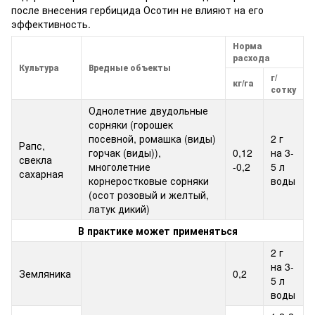
после внесения гербицида Осотин не влияют на его
эффективность.
Норма
расхода
Культура
Вредные объекты
г/
кг/га
сотку
Однолетние двудольные
сорняки (горошек
посевной, ромашка (виды)
2 г
Рапс,
горчак (виды)),
0,12
на 3-
свекла
многолетние
-0,2
5 л
сахарная
корнеростковые сорняки
воды
(осот розовый и желтый,
латук дикий)
В практике может применяться
2 г
на 3-
Земляника
0,2
5 л
воды