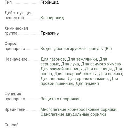
Тип
Гербицид
Действующее
вещество
Клопиралид
Химическая
группа
Триазины
Форма
препарата
Водно-диспергируемые гранулы (ВГ)
Назначение
Для газонов
,
Для земляники
,
Для
зерновых
,
Для лука
,
Для озимого ячменя
,
Для озимой пшеницы
,
Для пшеницы
,
Для
рапса
,
Для сахарной свеклы
,
Для свеклы
,
Для чеснока
,
Для ярового ячменя
,
Для
яровой пшеницы
,
Для ячменя
Функция
препарата
Защита от сорняков
Вредители
Многолетние корнеростковые сорняки
,
Однолетние двудольные сорняки
Способ