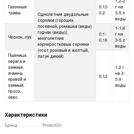
1,2-2
Газонные
0,12-
г на
травы
0,2
3-5 л
Однолетние двудольные
воды
сорняки (горошек
посевной, ромашка (виды)
1-1,6
горчак (виды)),
0,1-
г на
Чеснок, лук
многолетние
0,16
3-5 л
корнеростковые сорняки
воды
(осот розовый и желтый,
Пшеница
латук дикий)
оврага и
озимая,
1,2 г
ячмень
на 3-
0,12
яровой и
5 л
озимый,
воды
просо,
овес
Характеристики
Бренд
ProtectOn