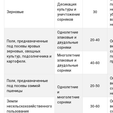
Десикация
п
культуры и
н
Зерновые
30
уничтожение
у
сорняков
в
н
Однолетние
злаковые и
20-40
Поля, предназначенные
О
двудольные
под посевы яровых
в
сорняки
зерновых, овощных
с
Многолетние
культур, подсолнечника и
п
злаковые и
картофеля.
п
40-60
двудольные
сорняки
О
Поля, предназначенные
в
под посевы озимой
20-50
Однолетние
с
пшеницы
и
н
многолетние
Земли
О
сорняки
несельскохозяйственного
30-60
в
пользования
с