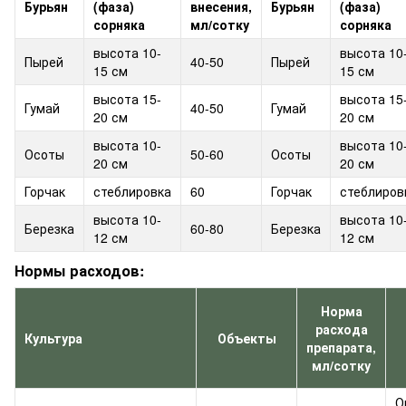
Бурьян
(фаза)
внесения,
Бурьян
(фаза)
сорняка
мл/сотку
сорняка
высота 10-
высота 10
Пырей
40-50
Пырей
15 см
15 см
высота 15-
высота 15
Гумай
40-50
Гумай
20 см
20 см
высота 10-
высота 10
Осоты
50-60
Осоты
20 см
20 см
Горчак
стеблировка
60
Горчак
стеблиров
высота 10-
высота 10
Березка
60-80
Березка
12 см
12 см
Нормы расходов:
Норма
расхода
Культура
Объекты
препарата,
мл/сотку
О