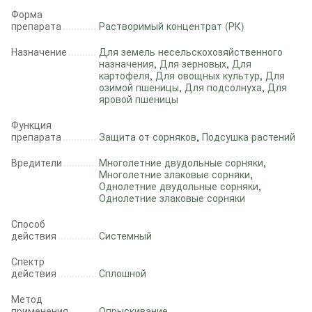
Форма
препарата
Растворимый концентрат (РК)
Назначение
Для земель несельскохозяйственного
назначения
,
Для зерновых
,
Для
картофеля
,
Для овощных культур
,
Для
озимой пшеницы
,
Для подсолнуха
,
Для
яровой пшеницы
Функция
препарата
Защита от сорняков
,
Подсушка растений
Вредители
Многолетние двудольные сорняки
,
Многолетние злаковые сорняки
,
Однолетние двудольные сорняки
,
Однолетние злаковые сорняки
Способ
действия
Системный
Спектр
действия
Сплошной
Метод
применения
Опрыскивание