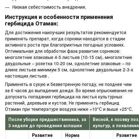
Низкая себестоимость внедрения.
Инструкция и особенности применения
гербицида Отаман:
Для достижения наилучших результатов рекомендуется
применять препарат, когда сорняки находятся в стадии
активного роста при благоприятных погодных условиях.
Оптимальная для обработки фаза развития сорняков:
многолетние злаковые 4-5 листьев (10-15 см), многолетние
двудольные – розетка 10-20 см, однолетние злаковые – по
длине листьев минимум 5 см, однолетние двудольные 2-3-х
настоящих листьев .
Применять в сухую и безветренную погоду, не позднее чем
за 6 часов до выпадения дождя. Во время опрыскивания не
допускать попадания гербицида на листья культурных
растений, деревьев и кустов. Не применять гербицид
Отаман при температуре воздуха ниже +10°С и выше +25°С.
После уборки предшественника, за
Весной, к посеву по
3 недели до проведения вспашки
культур, к появлени
Развитие
Норма
Развитие