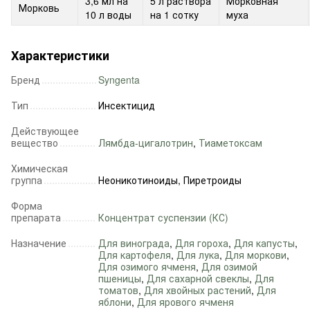
3,6 мл на
5 ​​л раствора
Морковная
Морковь
10 л воды
на 1 сотку
муха
Характеристики
Бренд
Syngenta
Тип
Инсектицид
Действующее
вещество
Лямбда-цигалотрин
,
Тиаметоксам
Химическая
группа
Неоникотиноиды, Пиретроиды
Форма
препарата
Концентрат суспензии (КС)
Назначение
Для винограда
,
Для гороха
,
Для капусты
,
Для картофеля
,
Для лука
,
Для моркови
,
Для озимого ячменя
,
Для озимой
пшеницы
,
Для сахарной свеклы
,
Для
томатов
,
Для хвойных растений
,
Для
яблони
,
Для ярового ячменя