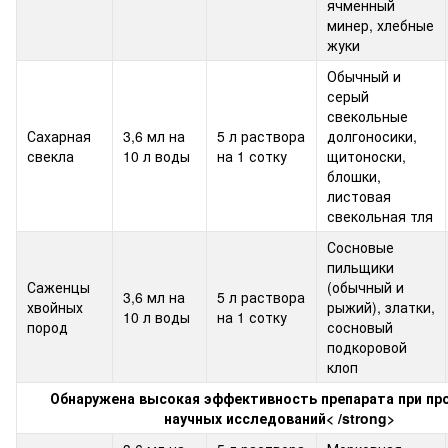
ячменный
минер, хлебные
жуки
Обычный и
серый
свекольные
Сахарная
3,6 мл на
5 ​​л раствора
долгоносики,
свекла
10 л воды
на 1 сотку
щитоноски,
блошки,
листовая
свекольная тля
Сосновые
пильщики
Саженцы
(обычный и
3,6 мл на
5 ​​л раствора
хвойных
рыжий), златки,
10 л воды
на 1 сотку
пород
сосновый
подкоровой
клоп
Обнаружена высокая эффективность препарата при пр
научных исследований
< /strong>