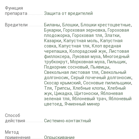
Функция
препарата
Защита от вредителей
Вредители
Биланы
,
Блошки
,
Блошки крестоцветные
,
Букарки
,
Гороховая зерновка
,
Гороховая
плодожорка
,
Гороховая тля
,
Златки
,
Казарки
,
Капустная моль
,
Капустная
совка
,
Капустная тля
,
Клоп вредная
черепашка
,
Колорадский жук
,
Листовая
филлоксера
,
Луковая муха
,
Многоедный
трубкокрут
,
Морковная муха
,
Пильщик
,
Подкорник сосновый
,
Пьявицы
,
Свекольная листовая тля
,
Свекольный
долгоносик
,
Серый почечный долгоносик
,
Скосар крымский
,
Сосновые пилильщики
,
Тля
,
Трипсы
,
Хлебные клопы
,
Хлебный
жук
,
Цикадка
,
Щитоноски
,
Яблоневая
зеленая тля
,
Яблоневый трач
,
Яблоневый
цветоед
,
Ячменный минер
Способ
действия
Системно-контактный
Метод
применения
Опрыскивание