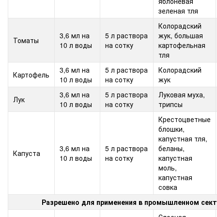
яблоневая
зеленая тля
Колорадский
3,6 мл на
5 ​​л раствора
жук, большая
Томаты
10 л воды
на сотку
картофельная
тля
3,6 мл на
5 ​​л раствора
Колорадский
Картофель
10 л воды
на сотку
жук
3,6 мл на
5 ​​л раствора
Луковая муха,
Лук
10 л воды
на сотку
трипсы
Крестоцветные
блошки,
капустная тля,
3,6 мл на
5 ​​л раствора
беланы,
Капуста
10 л воды
на сотку
капустная
моль,
капустная
совка
Разрешено для применения в промышленном сек