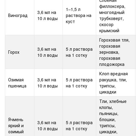
Слоеная
филлоксера,
1–1,5 л
3,6 мл на
многоядный
Виноград
раствора на
10 л воды
трубковерт,
куст
скосор
крымский
Гороховая тля,
гороховая
3,6 мл на
5 ​​л раствора
Горох
зерновка,
10 л воды
на 1 сотку
гороховая
плодожорка
Клоп вредная
Озимая
3,6 мл на
5 ​​л раствора
ракушка, тли,
пшеница
10 л воды
на 1 сотку
трипсы,
цикадки
Тли, хлебные
клопы,
пьяницы,
Ячмень
блошки,
3,6 мл на
5 ​​л раствора
яркий и
трипсы,
10 л воды
на 1 сотку
озимый
цикадки,