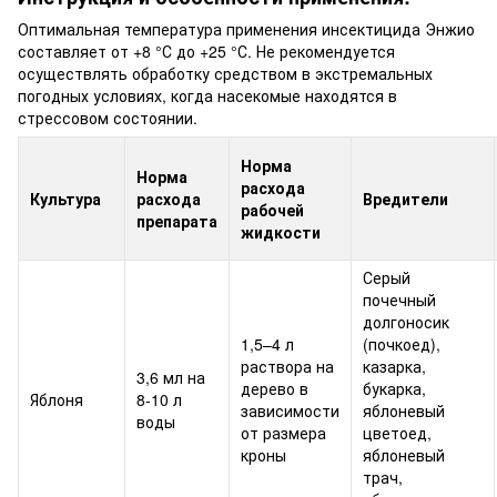
Оптимальная температура применения инсектицида Энжио
составляет от +8 °С до +25 °С. Не рекомендуется
осуществлять обработку средством в экстремальных
погодных условиях, когда насекомые находятся в
стрессовом состоянии.
Норма
Норма
расхода
Культура
расхода
Вредители
рабочей
препарата
жидкости
Серый
почечный
долгоносик
1,5–4 л
(почкоед),
раствора на
казарка,
3,6 мл на
дерево в
букарка,
Яблоня
8-10 л
зависимости
яблоневый
воды
от размера
цветоед,
кроны
яблоневый
трач,