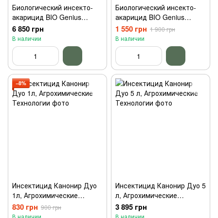
Биологический инсекто-
Биологический инсекто-
акарицид BIO Genius
акарицид BIO Genius
Метабо 5л
Метабо 1л
6 850 грн
1 550 грн
1 900 грн
В наличии
В наличии
−8%
Инсектицид Канонир Дуо
Инсектицид Канонир Дуо 5
1л, Агрохимические
л, Агрохимические
Технологии
Технологии
830 грн
3 895 грн
900 грн
В наличии
В наличии