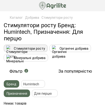
Каталог
Добрива
Стимулятори росту
Стимулятори росту Бренд:
Humintech, Призначення: Для
перцю
Стимулятори росту
Органічні добрива
Мінеральні добрива
Фільтр
За популярністю
2
Бренд
Humintech
Призначення
Для перцю
Немає товарів