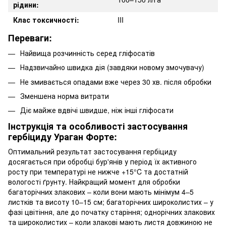
рідини:
Клас токсичності:
III
Переваги:
Найвища розчинність серед гліфосатів
Надзвичайно швидка дія (завдяки новому змочувачу)
Не змивається опадами вже через 30 хв. після обробки
Зменшена норма витрати
Діє майже вдвічі швидше, ніж інші гліфосати
Інструкція та особливості застосування
гербіциду Ураган Форте:
Оптимальний результат застосування гербіциду
досягається при обробці бур'янів у період їх активного
росту при температурі не нижче +15°C та достатній
вологості ґрунту. Найкращий момент для обробки
багаторічних злакових – коли вони мають мінімум 4–5
листків та висоту 10–15 см; багаторічних широколистих – у
фазі цвітіння, але до початку старіння; однорічних злакових
та широколистих – коли злакові мають листя довжиною не