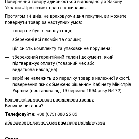
Повернення товару здійснюється відповідно до Закону
України «Про захист прав споживачів».
Протягом 14 днів, не враховуючи дня покупки, ви можете
повернути товар за наступних умов:
товар не був в експлуатації;
збережені всі пломби та ярлики;
цілісність комплекту та упаковки не порушена;
збережений гарантійний талон і документ, який
підтверджує оплату (товарний чек або
видаткова накладна);
виріб не належить до переліку товарів належної якості,
повернення яких обмежено
рішенням Кабінету Міністрів
України (постанова від 19 березня 1994 року №172)
Більше інформації про повернення товару
Виникли питання?
Телефонуйте:
+38 (073) 888 25 85
або замовте дзвінок і ми вам перетелефонуємо
Опис