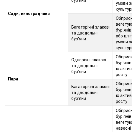
умови з
культур
Сади, виноградники
Обприс
вегету
Багаторічні злакові
бур'янів
та дводольні
або вліт
бур’яни
умови з
культур
Обприс
Однорічні злакові
бур’янів
та дводольні
їх акти
бур’яни
росту
Пари
Обприс
Багаторічні злакові
бур’янів
та дводольні
їх акти
бур’яни
росту
Обприс
бур’янів
вегету
навесні 