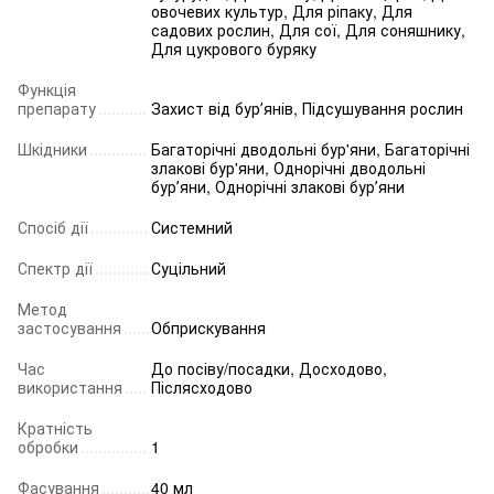
овочевих культур
,
Для ріпаку
,
Для
садових рослин
,
Для сої
,
Для соняшнику
,
Для цукрового буряку
Функція
препарату
Захист від бурʼянів
,
Підсушування рослин
Шкідники
Багаторічні дводольні бур'яни
,
Багаторічні
злакові бур'яни
,
Однорічні дводольні
бурʼяни
,
Однорічні злакові бурʼяни
Спосіб дії
Системний
Спектр дії
Суцільний
Метод
застосування
Обприскування
Час
До посіву/посадки
,
Досходово
,
використання
Післясходово
Кратність
обробки
1
Фасування
40 мл