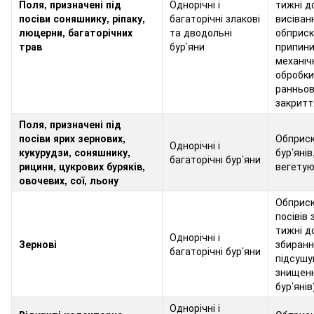
Поля, призначені під
Однорічні і
тижні д
посіви соняшнику, ріпаку,
багаторічні злакові
висіван
люцерни, багаторічних
та дводольні
обприск
трав
бур’яни
припини
механіч
обробки
ранньо
закритт
Поля, призначені під
посіви ярих зернових,
Обприс
Однорічні і
кукурудзи, соняшнику,
бур’янів
багаторічні бур’яни
рицини, цукрових буряків,
вегету
овочевих, сої, льону
Обприс
посівів 
тижні д
Однорічні і
Зернові
збиранн
багаторічні бур’яни
підсушу
знищен
бур’янів
Однорічні і