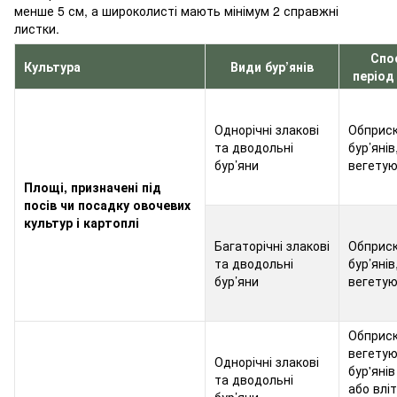
менше 5 см, а широколисті мають мінімум 2 справжні
листки.
Спо
Культура
Види бур’янів
період
Однорічні злакові
Обприс
та дводольні
бур’янів
бур’яни
вегету
Площі, призначені під
посів чи посадку овочевих
культур і картоплі
Багаторічні злакові
Обприс
та дводольні
бур’янів
бур’яни
вегету
Обприс
вегету
Однорічні злакові
бур'янів
та дводольні
або вліт
бур’яни