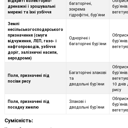
Відкриті колекторно-
Обприс
багаторічні,
дренажні і зрошувальні
бур’янів
зокрема
мережі та їхні узбіччя
вегету
гідрофітні, бур’яни
Землі
несільськогосподарського
призначення (смуги
Обприс
Однорічні і
відчуження, ЛЕП, газо- і
бур’янів
багаторічні бур’яни
нафтопроводів, узбіччя
вегету
доріг, залізничні насипи,
аеродроми)
Обприс
Багаторічні злакові
бур’янів
Поля, призначені під
та
вегетую
посіви рису
дводольні бур’яни
10 днів 
рису
Обприс
Поля, призначені під
Злакові і
бур’янів
посадку хмелю
дводольні бур’яни
вегету
Сумісність: