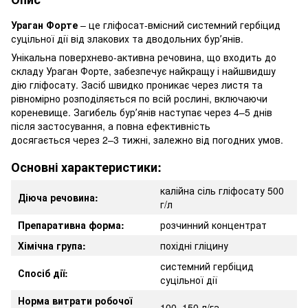
Ураган Форте
– це гліфосат-вмісний системний гербіцид
суцільної дії від злакових та дводольних бурʼянів.
Унікальна поверхнево-активна речовина, що входить до
складу Ураган Форте, забезпечує найкращу і найшвидшу
дію гліфосату. Засіб швидко проникає через листя та
рівномірно розподіляється по всій рослині, включаючи
кореневище. Загибель бурʼянів наступає через 4–5 днів
після застосування, а повна ефективність
досягається через 2–3 тижні, залежно від погодних умов.
Основні характеристики:
калійна сіль гліфосату 500
Діюча речовина:
г/л
Препаративна форма:
розчинний концентрат
Хімічна група:
похідні гліцину
системний гербіцид
Спосіб дії:
суцільної дії
Норма витрати робочої
100–150 л/га