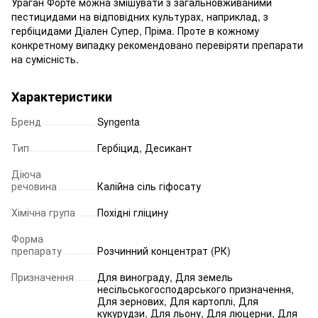
Ураган Форте можна змішувати з загальновживаними
пестицидами на відповідних культурах, наприклад, з
гербіцидами Діален Супер, Пріма. Проте в кожному
конкретному випадку рекомендовано перевіряти препарати
на сумісність.
Характеристики
Бренд
Syngenta
Тип
Гербіцид, Десикант
Діюча
речовина
Калійна сіль гіфосату
Хімічна група
Похідні гліцину
Форма
препарату
Розчинний концентрат (РК)
Призначення
Для винограду
,
Для земель
несільськогосподарського призначення
,
Для зернових
,
Для картоплі
,
Для
кукурудзи
,
Для льону
,
Для люцерни
,
Для