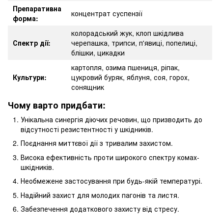
Препаративна
концентрат суспензії
форма:
колорад­ський жук, клоп шкідлива
Спектр дії:
черепашка, трипси, п'явиці, попелиці,
блішки, цикадки
картопля, озима пшениця, ріпак,
Культури:
цукровий буряк, яблуня, соя, горох,
сонящник
Чому варто придбати:
Унікальна синергія діючих речовин, що призводить до
відсутності резистентності у шкідників.
Поєднання миттєвої дії з тривалим захистом.
Висока ефективність проти широкого спектру комах-
шкідників.
Необмежене застосування при будь-якій температурі.
Надійний захист для молодих пагонів та листя.
Забезпечення додаткового захисту від стресу.