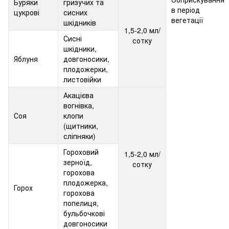
Буряки
гризучих та
в період
цукрові
сисних
вегетації
шкідників
1,5-2,0 мл/
Сисні
сотку
шкідники,
Яблуня
довгоносики,
плодожерки,
листовійки
Акацієва
вогнівка,
Соя
клопи
(щитники,
сліпняки)
Гороховий
1,5-2,0 мл/
зерноїд,
сотку
горохова
плодожерка,
Горох
горохова
попелиця,
бульбочкові
довгоносики