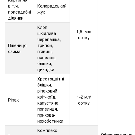
в т.ч.
Колорадський
присадибні
жук
ділянки
Клоп
1,5 мл/
шкідлива
сотку
черепашка,
Пшениця
трипси,
озима
п'явиці,
попелиці,
блішки,
цикадки
Хрестоцвітні
блішки,
ріпаковий
квіт-коїд,
1-2 мл/
Ріпак
капустяна
сотку
попелиця,
прихова-
нохоботники
Комплекс
Обприскування