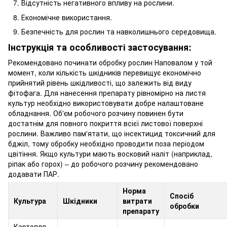
Відсутність негативного впливу на рослини.
Економічне використання.
Безпечність для рослин та навколишнього середовища.
Інструкція та особливості застосування:
Рекомендовано починати обробку рослин Наповалом у той
момент, коли кількість шкідників перевищує економічно
прийнятий рівень шкідливості, що залежить від виду
фітофага. Для нанесення препарату рівномірно на листя
культур необхідно використовувати добре налаштоване
обладнання. Об'єм робочого розчину повинен бути
достатнім для повного покриття всієї листової поверхні
рослини. Важливо пам'ятати, що інсектицид токсичний для
бджіл, тому обробку необхідно проводити поза періодом
цвітіння. Якщо культури мають восковий наліт (наприклад,
ріпак або горох) – до робочого розчину рекомендовано
додавати ПАР.
Норма
Спосіб
Культура
Шкідники
витрати
обробки
препарату
Картопля,