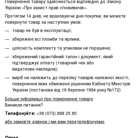
Повернення товару здійснюється відповідно до Закону
України «Про захист прав споживачів».
Протягом 14 днів, не враховуючи дня покупки, ви можете
повернути товар за наступних умов:
товар не був в експлуатації;
збережені всі пломби та ярлики;
цілісність комплекту та упаковки не порушена;
збережений гарантійний талон і документ, який
підтверджує оплату (товарний чек або
видаткова накладна);
виріб не належить до переліку товарів належної якості,
повернення яких обмежено
рішенням Кабінету Міністрів
України (постанова від 19 березня 1994 року №172)
Більше інформації про повернення товару
Виникли питання?
Телефонуйте:
+38 (073) 888 25 85
або замовте дзвінок і ми вам перетелефонуємо
Опис