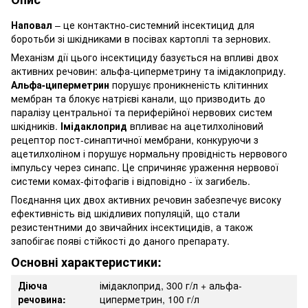
Наповал
– це контактно-системний інсектицид для
боротьби зі шкідниками в посівах картоплі та зернових.
Механізм дії цього інсектициду базується на впливі двох
активних речовин: альфа-циперметрину та імідаклоприду.
Альфа-циперметрин
порушує проникненість клітинних
мембран та блокує натрієві канали, що призводить до
паралізу центральної та периферійної нервових систем
шкідників.
Імідаклоприд
впливає на ацетилхоліновий
рецептор пост-синаптичної мембрани, конкуруючи з
ацетилхоліном і порушує нормальну провідність нервового
імпульсу через синапс. Це спричиняє ураження нервової
системи комах-фітофагів і відповідно - їх загибель.
Поєднання цих двох активних речовин забезпечує високу
ефективність від шкідливих популяцій, що стали
резистентними до звичайних інсектицидів, а також
запобігає появі стійкості до даного препарату.
Основні характеристики:
Діюча
імідаклоприд, 300 г/л + альфа-
речовина:
циперметрин, 100 г/л