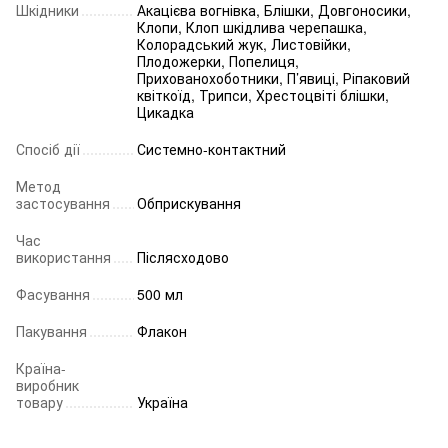
Шкідники
Акацієва вогнівка
,
Блішки
,
Довгоносики
,
Клопи
,
Клоп шкідлива черепашка
,
Колорадський жук
,
Листовійки
,
Плодожерки
,
Попелиця
,
Прихованохоботники
,
П’явиці
,
Ріпаковий
квіткоїд
,
Трипси
,
Хрестоцвіті блішки
,
Цикадка
Спосіб дії
Системно-контактний
Метод
застосування
Обприскування
Час
використання
Післясходово
Фасування
500 мл
Пакування
Флакон
Країна-
виробник
товару
Україна