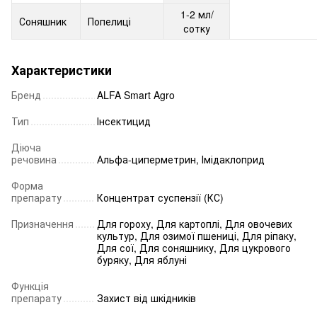
1-2 мл/
Соняшник
Попелиці
сотку
Характеристики
Бренд
ALFA Smart Agro
Тип
Інсектицид
Діюча
речовина
Альфа-циперметрин
,
Імідаклоприд
Форма
препарату
Концентрат суспензії (КС)
Призначення
Для гороху
,
Для картоплі
,
Для овочевих
культур
,
Для озимої пшениці
,
Для ріпаку
,
Для сої
,
Для соняшнику
,
Для цукрового
буряку
,
Для яблуні
Функція
препарату
Захист від шкідників