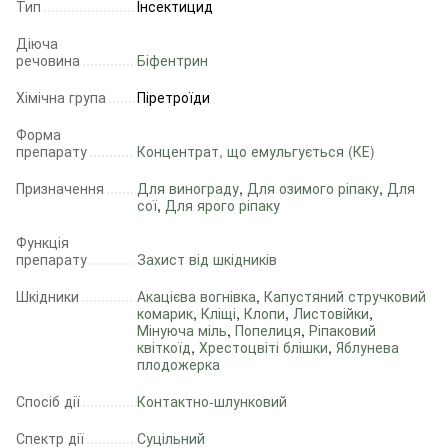
Тип
Інсектицид
Діюча
речовина
Біфентрин
Хімічна група
Піретроїди
Форма
препарату
Концентрат, що емульгується (КЕ)
Призначення
Для винограду
,
Для озимого ріпаку
,
Для
сої
,
Для ярого ріпаку
Функція
препарату
Захист від шкідників
Шкідники
Акацієва вогнівка
,
Капустяний стручковий
комарик
,
Кліщі
,
Клопи
,
Листовійки
,
Мінуюча міль
,
Попелиця
,
Ріпаковий
квіткоїд
,
Хрестоцвіті блішки
,
Яблунева
плодожерка
Спосіб дії
Контактно-шлунковий
Спектр дії
Суцільний