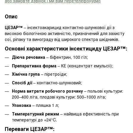
або замовте дзвінок і ми вам перетелефонуємо
Опис
ЦЕЗАР™
– інсектоакарицид контактно-шлункової дії з
високою біологічною активністю, призначений для захисту
сої, ріпаку та винограду від широкого спектра шкідників.
Основні характеристики інсектициду ЦЕЗАР™:
Діюча речовина
– біфентрин, 100 г/л;
Препаративна форма
– КЕ (концентрат емульсії);
Хімічна група
– піретроїди;
Спосіб дії
– контактно-шлунковий;
Норма витрати робочого розчину
– польові культури:
200–400 л/га, плодові культури: 500–1000 л/га;
Упаковка
– пляшка 1 л;
Температурний режим
– найвища ефективність при
температурі до +24°C.
Переваги ЦЕЗАР™: